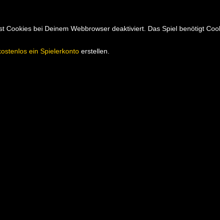
hast Cookies bei Deinem Webbrowser deaktiviert. Das Spiel benötigt Co
kostenlos ein Spielerkonto
erstellen.