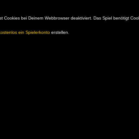
hast Cookies bei Deinem Webbrowser deaktiviert. Das Spiel benötigt Co
kostenlos ein Spielerkonto
erstellen.