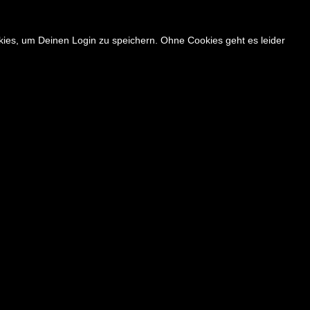
okies, um Deinen Login zu speichern. Ohne Cookies geht es leider