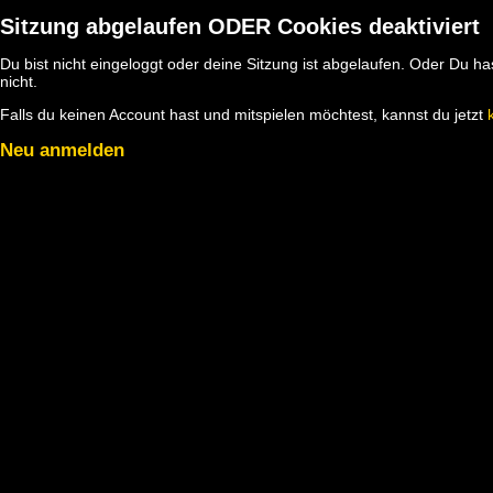
Sitzung abgelaufen ODER Cookies deaktiviert
Du bist nicht eingeloggt oder deine Sitzung ist abgelaufen. Oder Du 
nicht.
Falls du keinen Account hast und mitspielen möchtest, kannst du jetzt
Neu anmelden