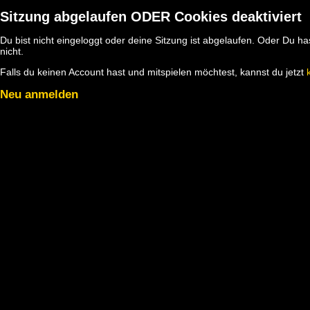
Sitzung abgelaufen ODER Cookies deaktiviert
Du bist nicht eingeloggt oder deine Sitzung ist abgelaufen. Oder Du 
nicht.
Falls du keinen Account hast und mitspielen möchtest, kannst du jetzt
Neu anmelden