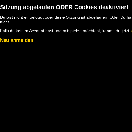
Sitzung abgelaufen ODER Cookies deaktiviert
Du bist nicht eingeloggt oder deine Sitzung ist abgelaufen. Oder Du 
nicht.
Falls du keinen Account hast und mitspielen möchtest, kannst du jetzt
Neu anmelden