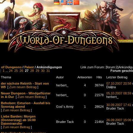
d of Dungeons
/
Palast
/ Ankündigungen
Link zum Forum: [forum:2|Ankündig
n:
1
...
24
25
26
27
28
29
30
31
Forum geschl
Thema
Autor
Antworten
Hits
Letzter Beitrag
der nächste Rebirth - Start von
07.10.2007 20:58
herbert_
4
39744
W9
[
Zum neuen Beitrag
]
Dalijna
Neuer Dungeon - Windgeflüster
05.10.2007 08:59
herbert_
0
21578
in A-Dur
[
Zum neuen Beitrag
]
herbert_
Behoben: Exturion - Ausfall bis
30.09.2007 17:41
Sonntag abend
God`s Army
1
28624
Bruder Tack
[
Zum neuen Beitrag
]
Liebe Barden: Morgen
(Donnerstag) ab 16:00
26.09.2007 15:06
Bruder Tack
0
21464
Datentransfer
Bruder Tack
[
Zum neuen Beitrag
]