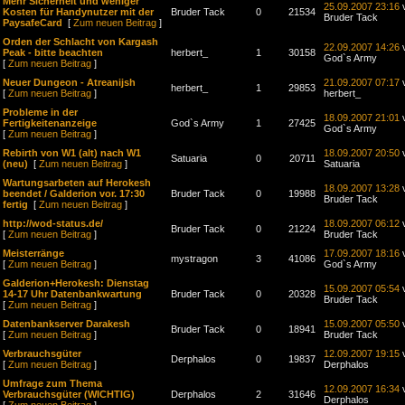
Mehr Sicherheit und weniger
25.09.2007 23:16
Kosten für Handynutzer mit der
Bruder Tack
0
21534
Bruder Tack
PaysafeCard
[
Zum neuen Beitrag
]
Orden der Schlacht von Kargash
22.09.2007 14:26
Peak - bitte beachten
herbert_
1
30158
God`s Army
[
Zum neuen Beitrag
]
Neuer Dungeon - Atreanijsh
21.09.2007 07:17
herbert_
1
29853
[
Zum neuen Beitrag
]
herbert_
Probleme in der
18.09.2007 21:01
Fertigkeitenanzeige
God`s Army
1
27425
God`s Army
[
Zum neuen Beitrag
]
Rebirth von W1 (alt) nach W1
18.09.2007 20:50
Satuaria
0
20711
(neu)
[
Zum neuen Beitrag
]
Satuaria
Wartungsarbeten auf Herokesh
18.09.2007 13:28
beendet / Galderion vor. 17:30
Bruder Tack
0
19988
Bruder Tack
fertig
[
Zum neuen Beitrag
]
http://wod-status.de/
18.09.2007 06:12
Bruder Tack
0
21224
[
Zum neuen Beitrag
]
Bruder Tack
Meisterränge
17.09.2007 18:16
mystragon
3
41086
[
Zum neuen Beitrag
]
God`s Army
Galderion+Herokesh: Dienstag
15.09.2007 05:54
14-17 Uhr Datenbankwartung
Bruder Tack
0
20328
Bruder Tack
[
Zum neuen Beitrag
]
Datenbankserver Darakesh
15.09.2007 05:50
Bruder Tack
0
18941
[
Zum neuen Beitrag
]
Bruder Tack
Verbrauchsgüter
12.09.2007 19:15
Derphalos
0
19837
[
Zum neuen Beitrag
]
Derphalos
Umfrage zum Thema
12.09.2007 16:34
Verbrauchsgüter (WICHTIG)
Derphalos
2
31646
Derphalos