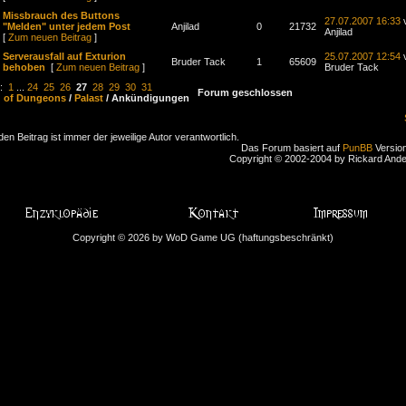
Missbrauch des Buttons
27.07.2007 16:33
"Melden" unter jedem Post
Anjilad
0
21732
Anjilad
[
Zum neuen Beitrag
]
Serverausfall auf Exturion
25.07.2007 12:54
Bruder Tack
1
65609
behoben
[
Zum neuen Beitrag
]
Bruder Tack
n:
1
...
24
25
26
27
28
29
30
31
Forum geschlossen
d of Dungeons
/
Palast
/ Ankündigungen
den Beitrag ist immer der jeweilige Autor verantwortlich.
Das Forum basiert auf
PunBB
Version
Copyright © 2002-2004 by Rickard And
Copyright © 2026 by WoD Game UG (haftungsbeschränkt)