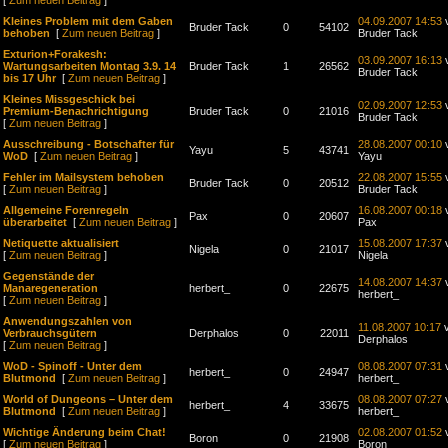
[
Zum neuen Beitrag
]
Kleines Problem mit dem Gaben
04.09.2007 14:53
Bruder Tack
0
54102
behoben
[
Zum neuen Beitrag
]
Bruder Tack
Exturion+Forakesh:
03.09.2007 16:13
Wartungsarbeiten Montag 3.9. 14
Bruder Tack
1
26562
Bruder Tack
bis 17 Uhr
[
Zum neuen Beitrag
]
Kleines Missgeschick bei
02.09.2007 12:53
Premium-Benachrichtigung
Bruder Tack
0
21016
Bruder Tack
[
Zum neuen Beitrag
]
Ausschreibung - Botschafter für
28.08.2007 00:10
Yayu
5
43741
WoD
[
Zum neuen Beitrag
]
Yayu
Fehler im Mailsystem behoben
22.08.2007 15:55
Bruder Tack
0
20512
[
Zum neuen Beitrag
]
Bruder Tack
Allgemeine Forenregeln
16.08.2007 00:18
Pax
0
20607
überarbeitet
[
Zum neuen Beitrag
]
Pax
Netiquette aktualisiert
15.08.2007 17:37
Nigela
0
21017
[
Zum neuen Beitrag
]
Nigela
Gegenstände der
14.08.2007 14:37
Manaregeneration
herbert_
0
22675
herbert_
[
Zum neuen Beitrag
]
Anwendungszahlen von
11.08.2007 10:17
v
Verbrauchsgütern
Derphalos
0
22011
Derphalos
[
Zum neuen Beitrag
]
WoD - Spinoff - Unter dem
08.08.2007 07:31
herbert_
0
24947
Blutmond
[
Zum neuen Beitrag
]
herbert_
World of Dungeons – Unter dem
08.08.2007 07:27
herbert_
4
33675
Blutmond
[
Zum neuen Beitrag
]
herbert_
Wichtige Änderung beim Chat!
02.08.2007 01:52
Boron
0
21908
[
Zum neuen Beitrag
]
Boron