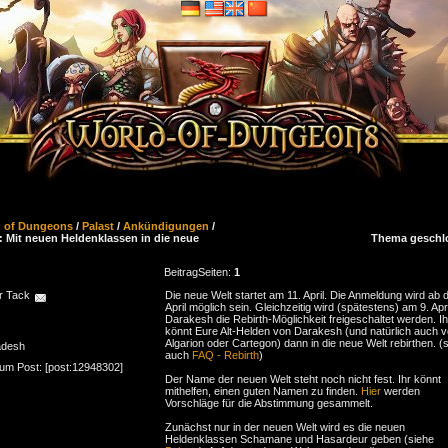
d of Dungeons
/
Palast
/
Ankündigungen
/
.: Mit neuen Heldenklassen in die neue
Thema geschl
Beitrag
Seiten:
1
r Tack
Die neue Welt startet am 11. April. Die Anmeldung wird ab 
April möglich sein. Gleichzeitig wird (spätestens) am 9. Apri
Darakesh die Rebirth-Möglichkeit freigeschaltet werden. Ih
könnt Eure Alt-Helden von Darakesh (und natürlich auch 
Algarion oder Cartegon) dann in die neue Welt rebirthen. (
adesh
auch
FAQ - Rebirth
)
zum Post: [post:12948302]
Der Name der neuen Welt steht noch nicht fest. Ihr könnt
mithelfen, einen guten Namen zu finden.
Hier
werden
Vorschläge für die Abstimmung gesammelt.
Zunächst nur in der neuen Welt wird es die neuen
Heldenklassen Schamane und Hasardeur geben (siehe