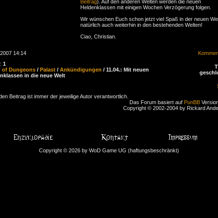
Beitrag
). Auf den anderen Welten werden die neuen
Heldenklassen mit einigen Wochen Verzögerung folgen.
Wir wünschen Euch schon jetzt viel Spaß in der neuen We
natürlich auch weiterhin in den bestehenden Welten!
Ciao, Christian.
.2007 14:14
Komment
n:
1
d of Dungeons
/
Palast
/
Ankündigungen
/ 11.04.: Mit neuen
geschl
nklassen in die neue Welt
den Beitrag ist immer der jeweilige Autor verantwortlich.
Das Forum basiert auf
PunBB
Version
Copyright © 2002-2004 by Rickard And
Copyright © 2026 by WoD Game UG (haftungsbeschränkt)