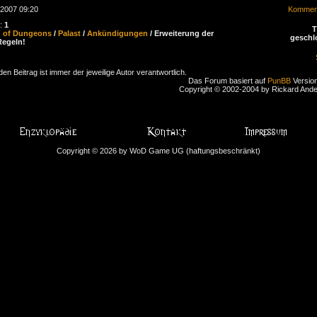
.2007 09:20
Komment
n:
1
d of Dungeons
/
Palast
/
Ankündigungen
/ Erweiterung der
geschl
egeln!
den Beitrag ist immer der jeweilige Autor verantwortlich.
Das Forum basiert auf
PunBB
Version
Copyright © 2002-2004 by Rickard And
Copyright © 2026 by WoD Game UG (haftungsbeschränkt)