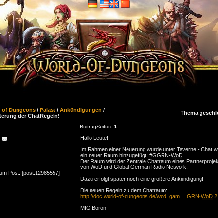
d of Dungeons
/
Palast
/
Ankündigungen
/
Thema geschl
terung der ChatRegeln!
Beitrag
Seiten:
1
Hallo Leute!
Im Rahmen einer Neuerung wurde unter Taverne - Chat w
ein neuer Raum hinzugefügt: #GGRN-
WoD
Der Raum wird der Zentrale Chatraum eines Partnerprojek
von
WoD
und Global German Radio Network.
zum Post: [post:12985557]
Dazu erfolgt später noch eine größere Ankündigung!
Die neuen Regeln zu dem Chatraum:
http://doc.world-of-dungeons.de/wod_gam ... GRN-
WoD
.2
MfG Boron