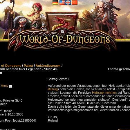
d of Dungeons
/
Palast
/
Ankündigungen
/
rank nehmen fuer Legenden / Stufe 40 -
Thema geschl
en
Beitrag
Seiten:
1
 Army
Aufgrund der neuen Voraussetzungen fuer Heiltraenke (si
Beitrag
) haben die Helden, die nicht mehr selbst Fertigkeit
steigern koennen die Fertigkeit
Heiltrank nehmen
auf Rang
erhalten, soweit noch nicht vorhanden (ist nach einmalige
Heldenwechsel oder neu anmelden sichtbar). Dies betrifft 
ng Priester St.40
alle Helden Stufe 40 sowie Helden im Ruhestand.
adesh
Damit sollte jeder die Gegenstaende, die er unter den alten
Voraussetzungen mitgenommen hat, weiter nutzen koenne
r: Dnalor
riert: 10.10.2005
Gruss,
zum Post: [post:12985604]
Roland