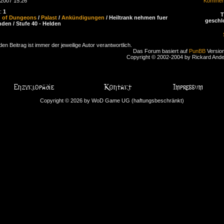
.2007 15:26
Komment
n:
1
d of Dungeons
/
Palast
/
Ankündigungen
/ Heiltrank nehmen fuer
geschl
den / Stufe 40 - Helden
den Beitrag ist immer der jeweilige Autor verantwortlich.
Das Forum basiert auf
PunBB
Version
Copyright © 2002-2004 by Rickard And
Copyright © 2026 by WoD Game UG (haftungsbeschränkt)