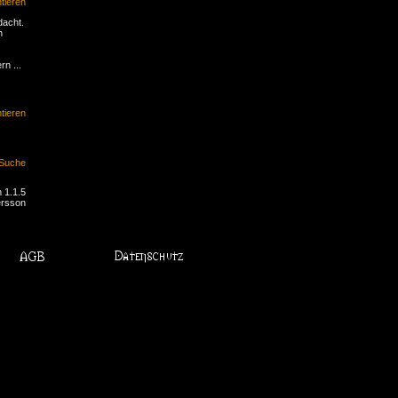
ieren
dacht.
h
n ...
ieren
Suche
 1.1.5
ersson