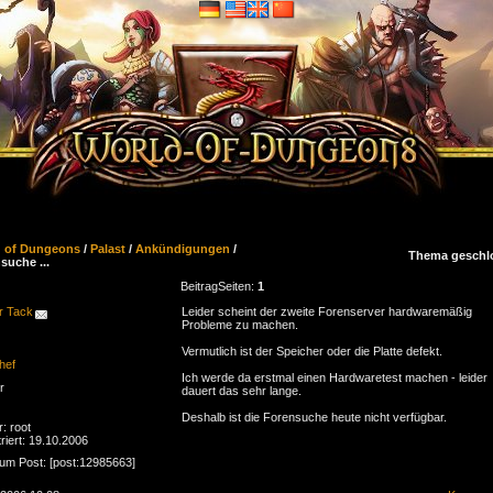
d of Dungeons
/
Palast
/
Ankündigungen
/
Thema geschl
suche ...
Beitrag
Seiten:
1
r Tack
Leider scheint der zweite Forenserver hardwaremäßig
Probleme zu machen.
Vermutlich ist der Speicher oder die Platte defekt.
hef
Ich werde da erstmal einen Hardwaretest machen - leider
r
dauert das sehr lange.
Deshalb ist die Forensuche heute nicht verfügbar.
r: root
riert: 19.10.2006
zum Post: [post:12985663]