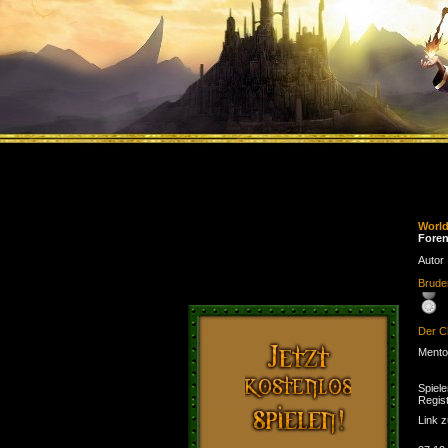
Worl
Foren
Autor
Brude
Der C
Mento
Spiele
Regist
Link 