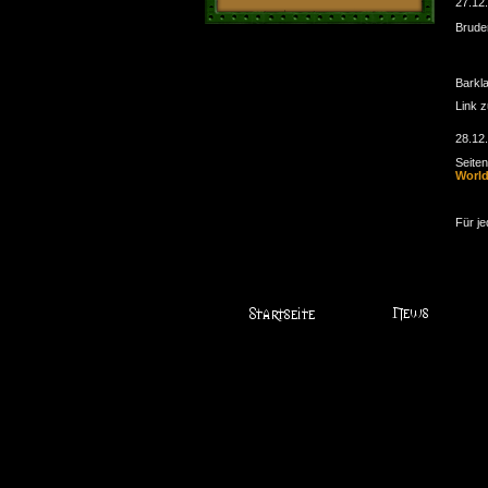
27.12
Brude
Barkl
Link 
28.12
Seite
Worl
Für je