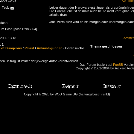
.2006 10:08
Komment
r Tack
Leider dauert der Hardwaretest länger als ursprünglich ge
Die Forensuche ist deshalb auch heute nicht verfügbar. Ic
arbeite dran ...
/edit: vermutlich wird es bis morgen oder übermorgen dauer
adesh
zum Post: [post:12985664]
.2006 13:18
Komment
n:
1
Thema geschlossen
d of Dungeons
/
Palast
/
Ankündigungen
/ Forensuche ...
den Beitrag ist immer der jeweilige Autor verantwortlich.
Das Forum basiert auf
PunBB
Version
Copyright © 2002-2004 by Rickard And
Copyright © 2026 by WoD Game UG (haftungsbeschränkt)