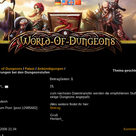
d of Dungeons
/
Palast
/
Ankündigungen
/
Thema geschl
rungen bei den Dungeonstufen
Beitrag
Seiten:
1
rt_
Hi
,
zum nächsten Datentransfer werden die empfohlenen Stuf
einige Dungeons angepaßt.
adesh
Alles weitere findet ihr hier:
zum Post: [post:12985682]
Beitrag
Gruß
Herbert_
.2006 21:34
Komment
n:
1