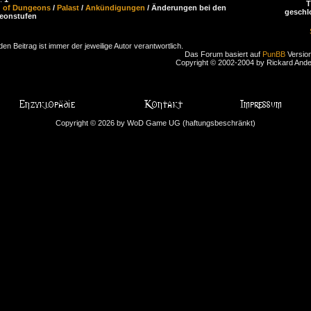
d of Dungeons
/
Palast
/
Ankündigungen
/ Änderungen bei den
geschl
eonstufen
den Beitrag ist immer der jeweilige Autor verantwortlich.
Das Forum basiert auf
PunBB
Version
Copyright © 2002-2004 by Rickard And
Copyright © 2026 by WoD Game UG (haftungsbeschränkt)