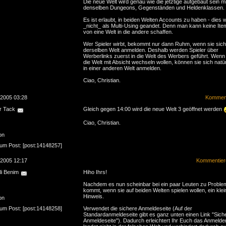
Die neue Welt wird genau wie die jetztige aufgebaut sein mi
denselben Dungeons, Gegenständen und Heldenklassen.
Es ist erlaubt, in beiden Welten Accounts zu haben - dies w
_nicht_ als Multi-Using geandet. Denn man kann keine Ite
von eine Welt in die andere schaffen.
Wer Spieler wirbt, bekommt nur dann Ruhm, wenn sie sich
derselben Welt anmelden. Deshalb werden Spieler über
Werberlinks zuerst in die Welt des Werbers geführt. Wenn
die Welt mit Absicht wechseln wollen, können sie sich natür
in einer anderen Welt anmelden.
Ciao, Christian.
.2005 03:28
Komment
r Tack
Gleich gegen 14:00 wird die neue Welt 3 geöffnet werden
Ciao, Christian.
on
zum Post: [post:14148257]
.2005 12:17
Kommentier
li Benim
Hiho Ihrs!
Nachdem es nun scheinbar bei ein paar Leuten zu Probl
kommt, wenn sie auf beiden Welten spielen wollen, ein klei
Hinweis.
on
zum Post: [post:14148258]
Verwendet die sichere Anmeldeseite (Auf der
Standardanmeldeseite gibt es ganz unten einen Link "Sich
Anmeldeseite"). Dadurch erleichtert Ihr Euch das Anmelde