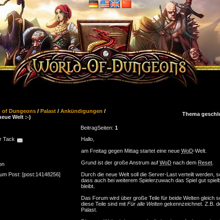
d of Dungeons
/
Palast
/
Ankündigungen
/
Thema geschl
neue Welt :-)
Beitrag
Seiten:
1
r Tack
Hallo,
am Freitag gegen Mittag startet eine neue
WoD
-Welt.
Grund ist der große Anstrum auf
WoD
nach dem
Reset
.
on
zum Post: [post:14148256]
Durch die neue Welt soll die Server-Last verteilt werden, s
dass auch bei weiterem Spielerzuwach das Spiel gut spiel
bleibt.
Das Forum wird über große Teile für beide Welten gleich se
diese Teile sind mit
Für alle Welten
gekennzeichnet. Z.B. d
Palast.