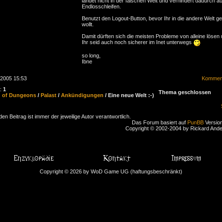
landet nicht in der falschen Welt und verhindert dadurch a
Endlosschleifen.
Benutzt den Logout-Button, bevor Ihr in die andere Welt g
wollt.
Damit dürften sich die meisten Probleme von alleine lösen
Ihr seid auch noch sicherer im Inet unterwegs
so long,
Ibne
.2005 15:53
Komment
n:
1
Thema geschlossen
d of Dungeons
/
Palast
/
Ankündigungen
/ Eine neue Welt :-)
den Beitrag ist immer der jeweilige Autor verantwortlich.
Das Forum basiert auf
PunBB
Version
Copyright © 2002-2004 by Rickard And
Copyright © 2026 by WoD Game UG (haftungsbeschränkt)