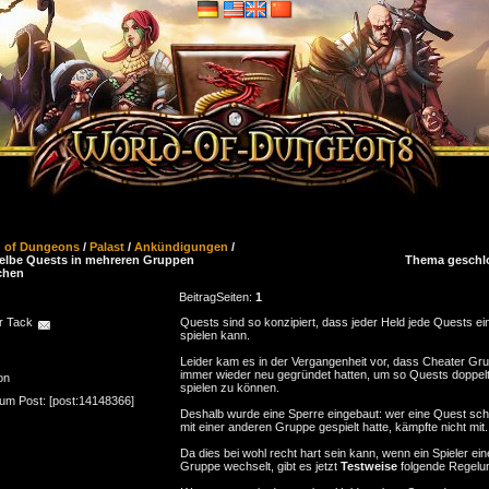
d of Dungeons
/
Palast
/
Ankündigungen
/
elbe Quests in mehreren Gruppen
Thema geschl
chen
Beitrag
Seiten:
1
r Tack
Quests sind so konzipiert, dass jeder Held jede Quests ei
spielen kann.
Leider kam es in der Vergangenheit vor, dass Cheater Gr
immer wieder neu gegründet hatten, um so Quests doppel
on
spielen zu können.
zum Post: [post:14148366]
Deshalb wurde eine Sperre eingebaut: wer eine Quest sc
mit einer anderen Gruppe gespielt hatte, kämpfte nicht mit.
Da dies bei wohl recht hart sein kann, wenn ein Spieler ein
Gruppe wechselt, gibt es jetzt
Testweise
folgende Regelu