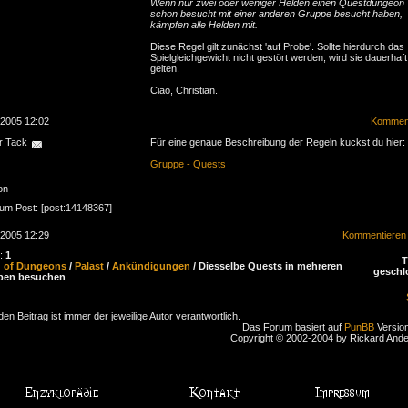
Wenn nur zwei oder weniger Helden einen Questdungeon
schon besucht mit einer anderen Gruppe besucht haben,
kämpfen alle Helden mit.
Diese Regel gilt zunächst 'auf Probe'. Sollte hierdurch das
Spielgleichgewicht nicht gestört werden, wird sie dauerhaft
gelten.
Ciao, Christian.
.2005 12:02
Komment
r Tack
Für eine genaue Beschreibung der Regeln kuckst du hier:
Gruppe - Quests
on
zum Post: [post:14148367]
.2005 12:29
Kommentieren
n:
1
d of Dungeons
/
Palast
/
Ankündigungen
/ Diesselbe Quests in mehreren
geschl
pen besuchen
den Beitrag ist immer der jeweilige Autor verantwortlich.
Das Forum basiert auf
PunBB
Version
Copyright © 2002-2004 by Rickard And