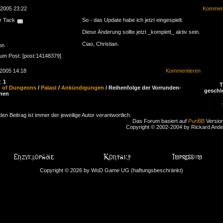
.2005 23:22
Komment
r Tack
So - das Update habe ich jetzt eingespielt.
Diese Änderung sollte jetzt _komplett_ aktiv sein.
Ciao, Christian.
on
zum Post: [post:14148379]
.2005 14:18
Kommentieren
n:
1
d of Dungeons
/
Palast
/
Ankündigungen
/ Reihenfolge der Vorrunden-
geschl
nen
den Beitrag ist immer der jeweilige Autor verantwortlich.
Das Forum basiert auf
PunBB
Version
Copyright © 2002-2004 by Rickard And
Copyright © 2026 by WoD Game UG (haftungsbeschränkt)