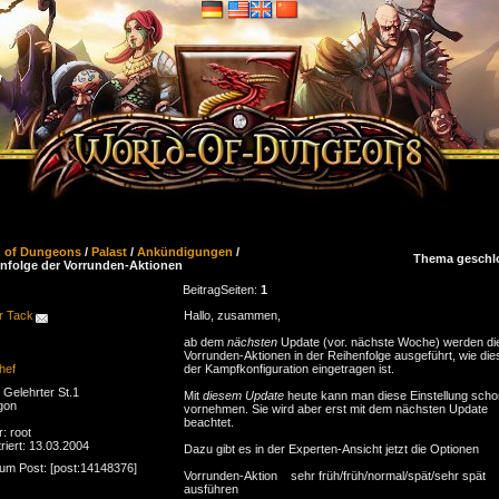
d of Dungeons
/
Palast
/
Ankündigungen
/
Thema geschl
nfolge der Vorrunden-Aktionen
Beitrag
Seiten:
1
r Tack
Hallo, zusammen,
ab dem
nächsten
Update (vor. nächste Woche) werden di
Vorrunden-Aktionen in der Reihenfolge ausgeführt, wie dies
hef
der Kampf­konfiguration eingetragen ist.
Gelehrter St.1
Mit
diesem Update
heute kann man diese Einstellung scho
gon
vornehmen. Sie wird aber erst mit dem nächsten Update
beachtet.
r: root
riert: 13.03.2004
Dazu gibt es in der Experten-Ansicht jetzt die Optionen
zum Post: [post:14148376]
Vorrunden-Aktion sehr früh/früh/normal/spät/sehr spät
ausführen