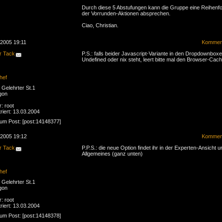
Durch diese 5 Abstufungen kann die Gruppe eine Reihenfo
der Vorrunden-Aktionen absprechen.
Ciao, Christian.
.2005 19:11
Komment
r Tack
P.S.: falls beider Javascript-Variante in den Dropdownbox
Undefined oder nix steht, leert bitte mal den Browser-Cach
hef
Gelehrter St.1
gon
r: root
riert: 13.03.2004
zum Post: [post:14148377]
.2005 19:12
Komment
r Tack
P.P.S.: die neue Option findet ihr in der Experten-Ansicht u
Allgemeines (ganz unten)
hef
Gelehrter St.1
gon
r: root
riert: 13.03.2004
zum Post: [post:14148378]