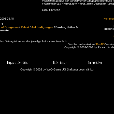
Positionen gemäß der konfigurierten Standardreihenfolge f
Fertigkeiten auf Freund bzw. Feind (siehe 'Allgemein') ergä
Ciao, Christian.
.2006 03:48
Komment
n:
1
d of Dungeons
/
Palast
/
Ankündigungen
/ Barden, Heilen &
geschl
umente
den Beitrag ist immer der jeweilige Autor verantwortlich.
Das Forum basiert auf
PunBB
Version
Copyright © 2002-2004 by Rickard And
Copyright © 2026 by WoD Game UG (haftungsbeschränkt)