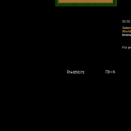
02.02
Seite
Worl
Instr
Für je