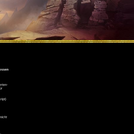
ossen
rten-
ür
ript)
nicht