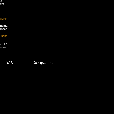
ür
nzt.
ieren
Thema
ossen
Suche
 1.1.5
ersson