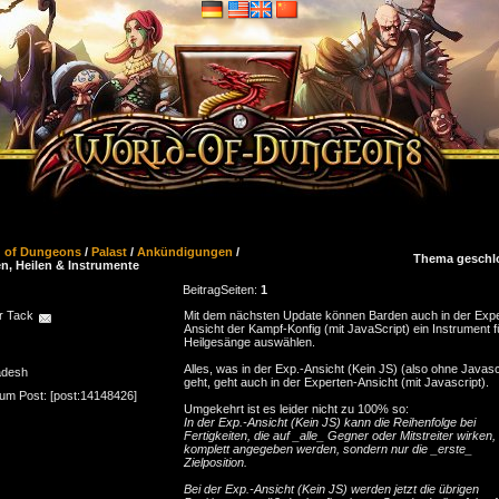
d of Dungeons
/
Palast
/
Ankündigungen
/
Thema geschl
n, Heilen & Instrumente
Beitrag
Seiten:
1
r Tack
Mit dem nächsten Update können Barden auch in der Expe
Ansicht der Kampf-Konfig (mit JavaScript) ein Instrument f
Heilgesänge auswählen.
Alles, was in der Exp.-Ansicht (Kein JS) (also ohne Javasc
adesh
geht, geht auch in der Experten-Ansicht (mit Javascript).
zum Post: [post:14148426]
Umgekehrt ist es leider nicht zu 100% so:
In der Exp.-Ansicht (Kein JS) kann die Reihenfolge bei
Fertigkeiten, die auf _alle_ Gegner oder Mitstreiter wirken, 
komplett angegeben werden, sondern nur die _erste_
Zielposition.
Bei der Exp.-Ansicht (Kein JS) werden jetzt die übrigen