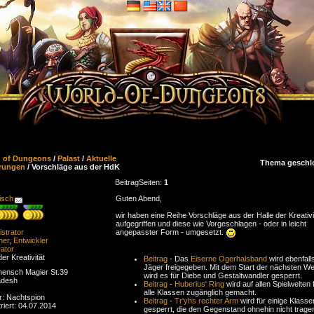
d of Dungeons
/
Palast
/
Aktuelle
Thema geschl
rungen
/ Vorschläge aus der HdK
Beitrag
Seiten:
1
isch
Guten Abend,
wir haben eine Reihe Vorschläge aus der Halle der Kreativi
aufgegriffen und diese wie Vorgeschlagen - oder in leicht
strator
angepasster Form - umgesetzt.
ner
,
Entwickler
ator
der Kreativität
Beitrag
- Das
Eiserne Ogerhalsband
wird ebenfalls
Jäger freigegeben. Mit dem Start der nächsten We
ensch Magier St.39
wird es für Diebe und Gestaltwandler gesperrt.
adesh
Beitrag
-
Huberius' Ring
wird auf allen Spielwelten 
alle Klassen zugänglich gemacht.
r: Nachtspion
Beitrag
-
Tr'yhs rechter Arm
wird für einige Klasse
riert: 04.07.2014
gesperrt, die den Gegenstand ohnehin nicht trage