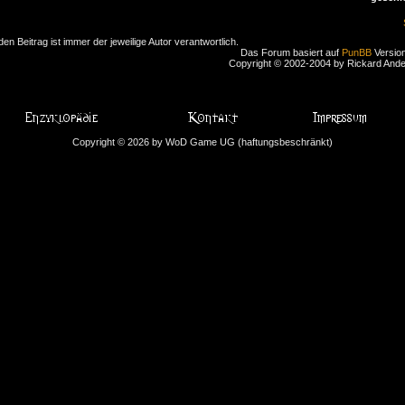
den Beitrag ist immer der jeweilige Autor verantwortlich.
Das Forum basiert auf
PunBB
Version
Copyright © 2002-2004 by Rickard And
Copyright © 2026 by WoD Game UG (haftungsbeschränkt)