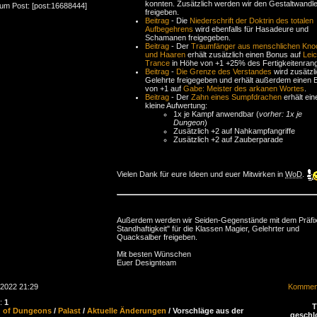
konnten. Zusätzlich werden wir den Gestaltwandle
zum Post: [post:16688444]
freigeben.
Beitrag
- Die
Niederschrift der Doktrin des totalen
Aufbegehrens
wird ebenfalls für Hasadeure und
Schamanen freigegeben.
Beitrag
- Der
Traumfänger aus menschlichen Kno
und Haaren
erhält zusätzlich einen Bonus auf
Leic
Trance
in Höhe von +1 +25% des Fertigkeitenran
Beitrag
-
Die Grenze des Verstandes
wird zusätzli
Gelehrte freigegeben und erhält außerdem einen
von +1 auf
Gabe: Meister des arkanen Wortes
.
Beitrag
- Der
Zahn eines Sumpfdrachen
erhält ein
kleine Aufwertung:
1x je Kampf anwendbar (
vorher: 1x je
Dungeon
)
Zusätzlich +2 auf Nahkampfangriffe
Zusätzlich +2 auf Zauberparade
Vielen Dank für eure Ideen und euer Mitwirken in
WoD
.
Außerdem werden wir Seiden-Gegenstände mit dem Präfix
Standhaftigkeit" für die Klassen Magier, Gelehrter und
Quacksalber freigeben.
Mit besten Wünschen
Euer Designteam
.2022 21:29
Komment
n:
1
d of Dungeons
/
Palast
/
Aktuelle Änderungen
/ Vorschläge aus der
geschl