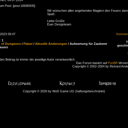
zum Post: [post:16690935]
Wir wünschen allen angehenden Magiern des Feuers damit
Spaß.
Liebe Grüße
Euer Designteam
.2023 09:47
Komment
n:
1
d of Dungeons
/
Palast
/
Aktuelle Änderungen
/ Aufwertung für Zauberer
geschl
euers
den Beitrag ist immer der jeweilige Autor verantwortlich.
Das Forum basiert auf
PunBB
Version
Copyright © 2002-2004 by Rickard And
Copyright © 2026 by WoD Game UG (haftungsbeschränkt)