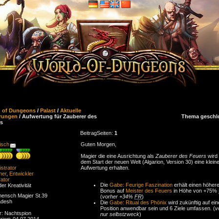
d of Dungeons
/
Palast
/
Aktuelle
rungen
/ Aufwertung für Zauberer des
Thema geschl
s
Beitrag
Seiten:
1
isch
Guten Morgen,
Magier die eine Ausrichtung als
Zauberer des Feuers
wird 
dem Start der neuen Welt (Algarion, Version 30) eine klein
strator
Aufwertung erhalten.
ner
,
Entwickler
ator
Die
Gabe: Feurige Faszination
erhält einen höher
der Kreativität
Bonus auf
Meister des Feuers
in Höhe von +75%
ensch Magier St.39
(
vorher +34%
FR
)
adesh
Die
Gabe: Ritual des Phönix
wird zukünftig auf ein
Position anwendbar sein und 6 Ziele umfassen. (
v
r: Nachtspion
nur selbstzweck
)
riert: 04.07.2014