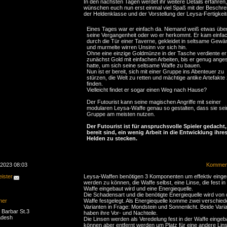
In den nächsten Tagen werdet ihr weitere Details erfahren,
wünschen euch nun erst einmal viel Spaß mit der Beschre
der Heldenklasse und der Vorstellung der Leysa-Fertigkeit
Eines Tages war er einfach da. Niemand weiß etwas übe
seine Vergangenheit oder wo er herkommt. Er kam einfa
durch die Tür einer Taverne, gekleidet in seltsame Gewä
und murmelte wirren Unsinn vor sich hin.
Ohne eine einzige Goldmünze in der Tasche verdiente er
zunächst Gold mit einfachen Arbeiten, bis er genug ange
hatte, um sich seine seltsame Waffe zu bauen.
Nun ist er bereit, sich mit einer Gruppe ins Abenteuer zu
stürzen, die Welt zu retten und mächtige antike Artefakte
finden.
Vielleicht findet er sogar einen Weg nach Hause?
Der Futourist kann seine magischen Angriffe mit seiner
modularen Leysa-Waffe genau so gestalten, dass sie sei
Gruppe am meisten nutzen.
Der Futourist ist für anspruchsvolle Spieler gedacht,
bereit sind, ein wenig Arbeit in die Entwicklung ihre
Helden zu stecken.
.2023 08:03
Komment
ister
Leysa-Waffen benötigen 3 Komponenten um effektiv einge
werden zu können, die Waffe selbst, eine Linse, die fest in 
Waffe eingebaut wird und eine Energiequelle.
Die Schadensart und die benötigte Energiequelle wird von 
ner
Waffe festgelegt. Als Energiequelle komme zwei verschie
Varianten in Frage: Mondstein und Sonnenlicht. Beide Vari
Barbar St.3
haben ihre Vor- und Nachteile.
adesh
Die Linsen werden als Veredelung fest in der Waffe eingeb
können aber entfernt werden um Platz für eine andere Lin