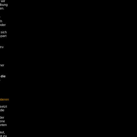
 wir
ibung
en.
r
ch
nder
 sich
spart
 zu
ner
 die
s
ieren
setzt
die
der
dene
anten
aut,
se zu