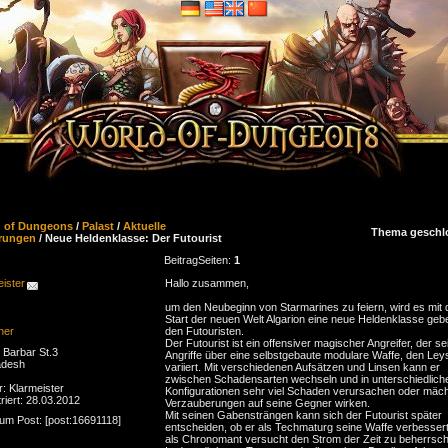
d of Dungeons
/
Palast
/
Aktuelle
Thema geschl
rungen
/ Neue Heldenklasse: Der Futourist
Beitrag
Seiten:
1
ister
Hallo zusammen,
um den Neubeginn von Starmarines zu feiern, wird es mit
Start der neuen Welt Algarion eine neue Heldenklasse geb
ner
den Futouristen.
Der Futourist ist ein offensiver magischer Angreifer, der se
Barbar St.3
Angriffe über eine selbstgebaute modulare Waffe, den Ley
adesh
variiert. Mit verschiedenen Aufsätzen und Linsen kann er
zwischen Schadensarten wechseln und in unterschiedlich
r: Klarmeister
Konfigurationen sehr viel Schaden verursachen oder mäch
riert: 28.03.2012
Verzauberungen auf seine Gegner wirken.
Mit seinen Gabensträngen kann sich der Futourist später
zum Post: [post:16691118]
entscheiden, ob er als Techmaturg seine Waffe verbesser
als Chronomant versucht den Strom der Zeit zu beherrsc