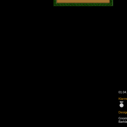
01.04
Klarme
Desig
Gnom 
Barkl