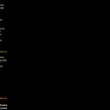
sen,
 die
on
 ist
r
en
er
ieren
und
ag des
nun
ieren
Thema
ossen