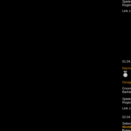
Spiele
Regist
Link 
01.04
Klarme
Desig
Gnom 
Barkl
Spiele
Regist
Link 
02.04
Seite
Worl
Futou