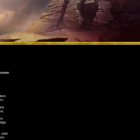
ossen
 dem
en,
ine
sa,
en
tige
t oder
hen.