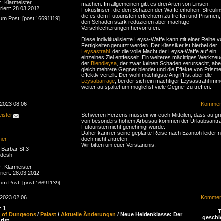
r: Klarmeister
machen. Im allgemeinen gibt es drei Arten von Linsen:
riert: 28.03.2012
Fokuslinsen, die den Schaden der Waffe erhöhen, Streulin
die es dem Futouristen erleichtern zu treffen und Prismen,
zum Post: [post:16691119]
den Schaden stark reduzieren aber mächtige
Verschlechterungen hervorrufen.
Diese individualisierte Leysa-Waffe kann mit einer Reihe v
Fertigkeiten genutzt werden. Der Klassiker ist hierbei der
Leysastrahl
, der die volle Macht der Leysa-Waffe auf ein
einzelnes Ziel entfesselt. Ein weiteres mächtiges Werkzeug
der
Blendleysa
, der zwar keinen Schaden verursacht, abe
gleich mehrere Gegner blendet und die Effekte von Prism
effektiv verteilt. Der wohl mächtigste Angriff ist aber die
Leysabarrage
, bei der sich ein mächtiger Leysastrahl imm
weiter aufspaltet um möglichst viele Gegner zu treffen.
.2023 08:06
Komment
ister
Schweren Herzens müssen wir euch Mitteilen, dass aufgr
von besonders hohem Arbeisaufkommen der Urlaubsantr
Futouristen nicht genehmigt wurde.
Daher kann er seine geplante Reise nach Ezantoh leider 
ner
doch nicht antreten.
Wir bitten um euer Verständnis.
Barbar St.3
adesh
r: Klarmeister
riert: 28.03.2012
zum Post: [post:16691139]
.2023 02:06
Komment
n:
1
d of Dungeons
/
Palast
/
Aktuelle Änderungen
/ Neue Heldenklasse: Der
geschl
rist