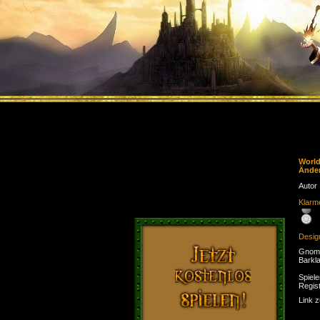
Worl
Ände
Autor
Klarme
Desig
Gnom 
Barkl
Spiele
Regist
Link 