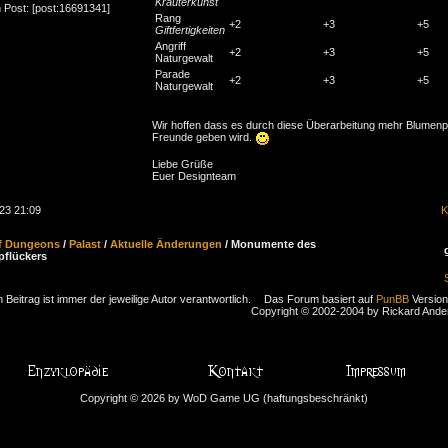
Kräuterkunst
 Post: [post:16691341]
Rang
+2
+3
+5
Giftfertigkeiten
Angriff
+2
+3
+5
Naturgewalt
Parade
+2
+3
+5
Naturgewalt
Wir hoffen dass es durch diese Überarbeitung mehr Blumenp
Freunde geben wird.
Liebe Grüße
Euer Designteam
23 21:09
K
f Dungeons
/
Palast
/
Aktuelle Änderungen
/ Monumente des
flückers
 Beitrag ist immer der jeweilige Autor verantwortlich.
Das Forum basiert auf
PunBB
Version
Copyright © 2002-2004 by Rickard And
Copyright © 2026 by WoD Game UG (haftungsbeschränkt)