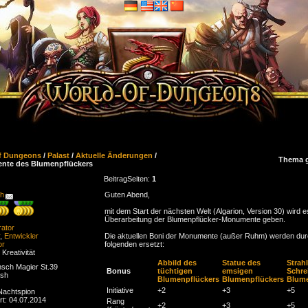
f Dungeons
/
Palast
/
Aktuelle Änderungen
/
Thema 
te des Blumenpflückers
Beitrag
Seiten:
1
ch
Guten Abend,
mit dem Start der nächsten Welt (Algarion, Version 30) wird e
Überarbeitung der Blumenpflücker-Monumente geben.
rator
,
Entwickler
Die aktuellen Boni der Monumente (außer Ruhm) werden dur
or
folgenden ersetzt:
 Kreativität
Abbild des
Statue des
Strah
sch Magier St.39
Bonus
tüchtigen
emsigen
Schre
esh
Blumenpflückers
Blumenpflückers
Blume
Initiative
+2
+3
+5
 Nachtspion
ert: 04.07.2014
Rang
+2
+3
+5