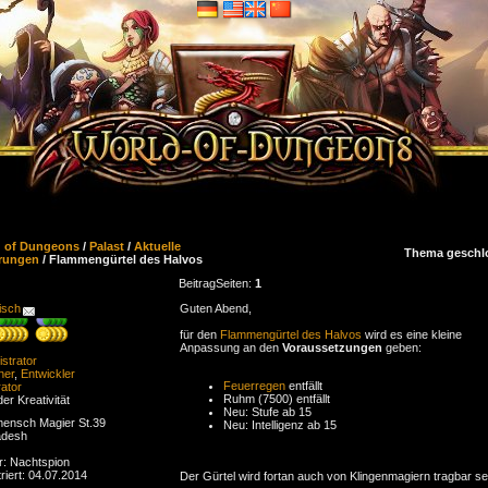
d of Dungeons
/
Palast
/
Aktuelle
Thema geschl
rungen
/ Flammengürtel des Halvos
Beitrag
Seiten:
1
isch
Guten Abend,
für den
Flammengürtel des Halvos
wird es eine kleine
Anpassung an den
Voraussetzungen
geben:
strator
ner
,
Entwickler
Feuerregen
entfällt
ator
Ruhm (7500) entfällt
der Kreativität
Neu: Stufe ab 15
ensch Magier St.39
Neu: Intelligenz ab 15
adesh
r: Nachtspion
riert: 04.07.2014
Der Gürtel wird fortan auch von Klingenmagiern tragbar se