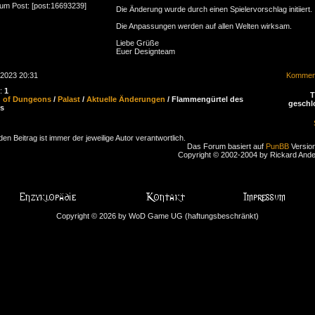
zum Post: [post:16693239]
Die Änderung wurde durch einen Spielervorschlag initiiert.
Die Anpassungen werden auf allen Welten wirksam.
Liebe Grüße
Euer Designteam
.2023 20:31
Komment
n:
1
d of Dungeons
/
Palast
/
Aktuelle Änderungen
/ Flammengürtel des
geschl
s
den Beitrag ist immer der jeweilige Autor verantwortlich.
Das Forum basiert auf
PunBB
Version
Copyright © 2002-2004 by Rickard And
Copyright © 2026 by WoD Game UG (haftungsbeschränkt)