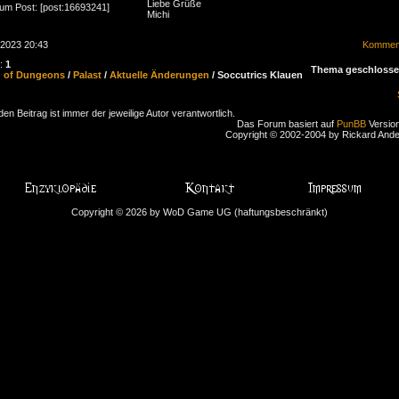
Liebe Grüße
zum Post: [post:16693241]
Michi
.2023 20:43
Komment
n:
1
Thema geschloss
d of Dungeons
/
Palast
/
Aktuelle Änderungen
/ Soccutrics Klauen
den Beitrag ist immer der jeweilige Autor verantwortlich.
Das Forum basiert auf
PunBB
Version
Copyright © 2002-2004 by Rickard And
Copyright © 2026 by WoD Game UG (haftungsbeschränkt)