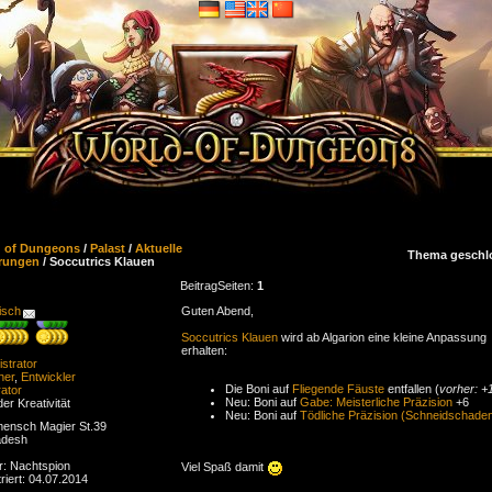
d of Dungeons
/
Palast
/
Aktuelle
Thema geschl
rungen
/ Soccutrics Klauen
Beitrag
Seiten:
1
isch
Guten Abend,
Soccutrics Klauen
wird ab Algarion eine kleine Anpassung
erhalten:
strator
ner
,
Entwickler
Die Boni auf
Fliegende Fäuste
entfallen (
vorher: +
ator
Neu: Boni auf
Gabe: Meisterliche Präzision
+6
der Kreativität
Neu: Boni auf
Tödliche Präzision (Schneidschade
ensch Magier St.39
adesh
r: Nachtspion
Viel Spaß damit
riert: 04.07.2014