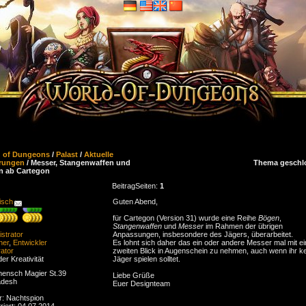
d of Dungeons
/
Palast
/
Aktuelle
rungen
/ Messer, Stangenwaffen und
Thema geschl
n ab Cartegon
Beitrag
Seiten:
1
isch
Guten Abend,
für Cartegon (Version 31) wurde eine Reihe
Bögen
,
Stangenwaffen
und
Messer
im Rahmen der übrigen
strator
Anpassungen, insbesondere des Jägers, überarbeitet.
ner
,
Entwickler
Es lohnt sich daher das ein oder andere Messer mal mit e
ator
zweiten Blick in Augenschein zu nehmen, auch wenn ihr k
der Kreativität
Jäger spielen solltet.
ensch Magier St.39
Liebe Grüße
adesh
Euer Designteam
r: Nachtspion
riert: 04.07.2014