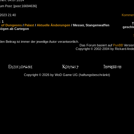
zum Post: [post:16694636]
.2023 21:40
Komment
n:
1
d of Dungeons
/
Palast
/
Aktuelle Änderungen
/ Messer, Stangenwaffen
geschl
Bögen ab Cartegon
den Beitrag ist immer der jeweilige Autor verantwortlich.
Das Forum basiert auf
PunBB
Version
Copyright © 2002-2004 by Rickard And
Copyright © 2026 by WoD Game UG (haftungsbeschränkt)