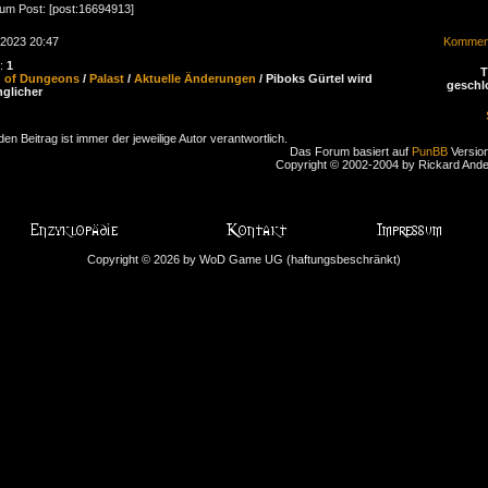
zum Post: [post:16694913]
.2023 20:47
Komment
n:
1
d of Dungeons
/
Palast
/
Aktuelle Änderungen
/ Piboks Gürtel wird
geschl
glicher
den Beitrag ist immer der jeweilige Autor verantwortlich.
Das Forum basiert auf
PunBB
Version
Copyright © 2002-2004 by Rickard And
Copyright © 2026 by WoD Game UG (haftungsbeschränkt)