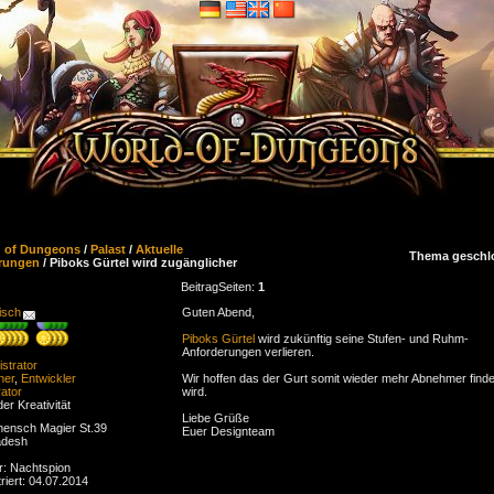
d of Dungeons
/
Palast
/
Aktuelle
Thema geschl
rungen
/ Piboks Gürtel wird zugänglicher
Beitrag
Seiten:
1
isch
Guten Abend,
Piboks Gürtel
wird zukünftig seine Stufen- und Ruhm-
Anforderungen verlieren.
strator
ner
,
Entwickler
Wir hoffen das der Gurt somit wieder mehr Abnehmer find
ator
wird.
der Kreativität
Liebe Grüße
ensch Magier St.39
Euer Designteam
adesh
r: Nachtspion
riert: 04.07.2014