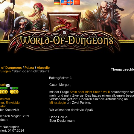
d of Dungeons
/
Palast
/
Aktuelle
Thema geschl
rungen
/ Stein oder nicht Stein?
Beitrag
Seiten:
1
isch
Guten Morgen,
mit der Frage
Stein oder nicht Stein? Vol.II
beschäftigen si
mehr und mehr Zwerge. Das hat zu einem allgemein bess
strator
Verständnis geführt. Dadurch sinkt die Anforderung an
ner
,
Entwickler
Mineralogie
um Zwei Punkte.
ator
der Kreativität
Wir wünschen damit viel Spaß.
ensch Magier St.39
Liebe Grüße
adesh
Euer Designteam
r: Nachtspion
riert: 04.07.2014