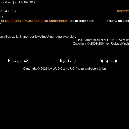
zum Post: [post:16695100]
.2024 10:13
Komment
n:
1
d of Dungeons
/
Palast
/
Aktuelle Änderungen
/ Stein oder nicht
Thema geschl
?
den Beitrag ist immer der jeweilige Autor verantwortlich.
Das Forum basiert auf
PunBB
Version
Copyright © 2002-2004 by Rickard And
Copyright © 2026 by WoD Game UG (haftungsbeschränkt)