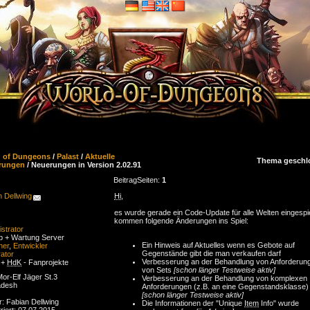
d of Dungeons
/
Palast
/
Aktuelle
Thema geschl
rungen
/ Neuerungen in Version 2.02.91
Beitrag
Seiten:
1
n Dellwing
Hi
,
es wurde gerade ein Code-Update für alle Welten eingespie
kommen folgende Änderungen ins Spiel:
strator
eb + Wartung Server
Ein Hinweis auf Aktuelles wenn es Gebote auf
ner
,
Entwickler
Gegenstände gibt die man verkaufen darf
ator
Verbesserung an der Behandlung von Anforderun
 +
HdK
- Fanprojekte
von Sets
[schon länger Testweise aktiv]
or-Elf Jäger St.3
Verbesserung an der Behandlung von komplexen
adesh
Anforderungen (z.B. an eine Gegenstandsklasse)
[schon länger Testweise aktiv]
r: Fabian Dellwing
Die Informationen der "Unique
Item
Info" wurde
riert: 07.07.2015