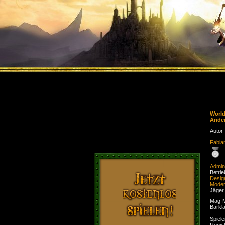
Worl
Ände
Autor
Fabia
Admini
Betri
Desig
Moder
Jäger
Mag-M
Barkl
Spiele
Regist