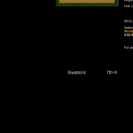
Link 
08.01
Seite
Worl
2.02.
Für je