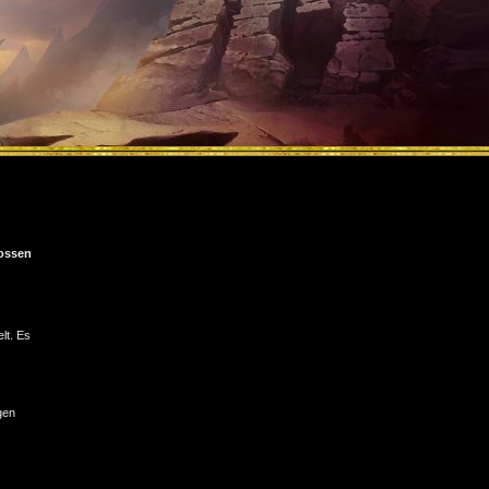
ossen
lt. Es
gen