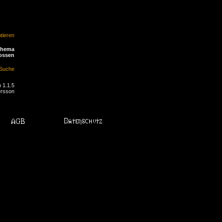
ieren
Thema
ossen
Suche
 1.1.5
ersson