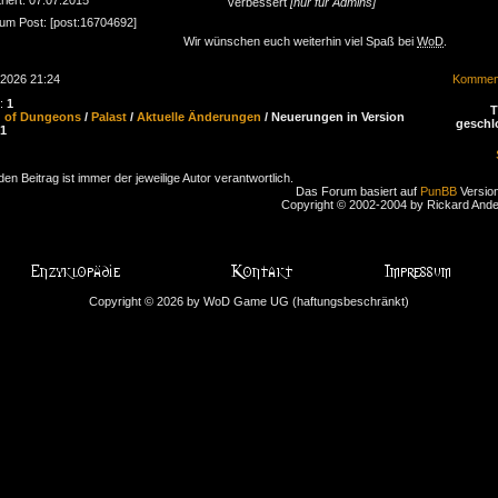
verbessert
[nur für Admins]
zum Post: [post:16704692]
Wir wünschen euch weiterhin viel Spaß bei
WoD
.
.2026 21:24
Komment
n:
1
d of Dungeons
/
Palast
/
Aktuelle Änderungen
/ Neuerungen in Version
geschl
91
den Beitrag ist immer der jeweilige Autor verantwortlich.
Das Forum basiert auf
PunBB
Version
Copyright © 2002-2004 by Rickard And
Copyright © 2026 by WoD Game UG (haftungsbeschränkt)