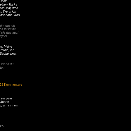
 Mein
einen Tricks
des Mal, weil
n. Wenn ich
chschaut. Was
ein, das du
as ist keine
d sie das auch
egner
ge: Meine
bemühe, ich
r Sache einen
. Wenn du
 dem
28 Kommentare
 ein paar
hwächen
, um ihm ein
ren