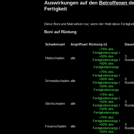
Auswirkungen auf den
Betroffenen
de
Fertigkeit
Diese Boni und Mali wirken nur, wenn der Held diese Fertigkei
Boni auf Rüstung
Schadensart
Angriffsart
Rüstung
(r)
Dauer
+75% des
Fertigkeitenrangs
/
+50% des
3
Hiebschaden
alle
Fertigkeitenrangs
/
Rund
+50% des
Fertigkeitenrangs
+75% des
Fertigkeitenrangs
/
+50% des
3
Schneidschaden
alle
Fertigkeitenrangs
/
Rund
+50% des
Fertigkeitenrangs
+75% des
Fertigkeitenrangs
/
+50% des
3
Stichschaden
alle
Fertigkeitenrangs
/
Rund
+50% des
Fertigkeitenrangs
+75% des
Fertigkeitenrangs
/
+50% des
3
Feuerschaden
alle
Fertigkeitenrangs
/
Rund
+50% des