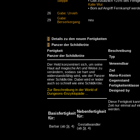
Steppe
• Gibt zusätzlich +25% des Fertig
Kalte Wut
• Boni auf Angriff Fernkampf werd
26
Gabe: Urvieh
Gabe:
29
neu
Berserkergang
Details zu den neuen Fertigkeiten
Panzer der Schildkröte
Fertigkeit
Beschreibung
Panzer der Schildkröte
Typ
Verwendbar
Der Held konzentriert sich, um seine
Haut auf magische Art und Weise zu
Ziel
verändern, sodass sie hart und
Mana-Kosten
widerstandsfähig wird, wie der Panzer
einer Schildkröte. Dabei wird er leider
Gegenstand
auch so schnell wie eine Schildkröte.
Fertigkeitenklasse
Zur Beschreibung in der World of
Designed by
Dungeons-Enzyklopädie ...
Diese Fertigkeit kann
Zeit nur einmal auf ei
werden.
Nebenfertigkeit
Basisfertigkeit
für:
für:
Gestaltwandler
Barbar
(ab
St
. 4)
(ab
St
. 4)