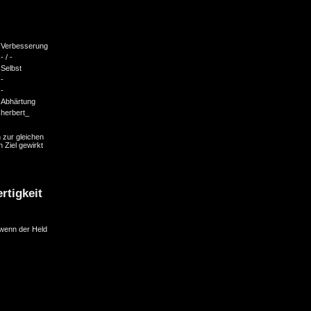
Verbesserung
- / -
Selbst
-
-
Abhärtung
herbert_
 zur gleichen
n Ziel gewirkt
rtigkeit
 wenn der Held