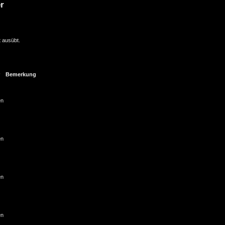
r
t ausübt.
Bemerkung
en
en
en
en