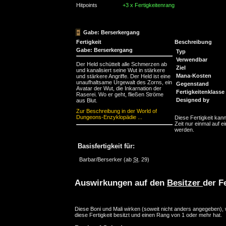
Hitpoints
+3 x Fertigkeitenrang
Gabe: Berserkergang
Fertigkeit
Beschreibung
Gabe: Berserkergang
Typ
Verwendbar
Der Held schüttelt alle Schmerzen ab
Ziel
und kanalisiert seine Wut in stärkere
Mana-Kosten
und stärkere Angriffe. Der Held ist eine
unaufhaltsame Urgewalt des Zorns, ein
Gegenstand
Avatar der Wut, die Inkarnation der
Fertigkeitenklasse
Raserei. Wo er geht, fließen Ströme
Designed by
aus Blut.
Zur Beschreibung in der World of
Dungeons-Enzyklopädie ...
Diese Fertigkeit kann
Zeit nur einmal auf ei
werden.
Basisfertigkeit für:
Barbar/Berserker
(ab
St
. 29)
Auswirkungen auf den
Besitzer
der Fe
Diese Boni und Mali wirken (soweit nicht anders angegeben),
diese Fertigkeit besitzt und einen Rang von 1 oder mehr hat.