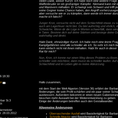
Vielen Dank, weiser Kursh. Ich habe noch eine weitere Frage.
Waffenbruder ist ein großartiger Kämpfer. Niemand kann mit s
und Manövern mithalten. Er schwingt sein Schwert und trifft je
seine Gegner keine Chance haben, den Angriff vorherzusage
aber versuche wie er zu kämpfen, dann werde ich immer dur
mache ich falsch?
Junger Kron, versuche nicht auf dem Schlachtfeld etwas zu s
auch am Lagerfeuer nicht bist. Du bist aufrichtig und ehrlich, d
Schwäche. Wenn dir die Lüge in Worten schwerfällt, dann wir
in Taten. Besinne dich auf deine Stärken und besiege deine G
wahrhaftig und direkt.
Habt Dank, ehrwürdiger Kursh. Ich habe noch eine letzte Fra
Kampfgefährten sind alle schneller als ich. So sehr ich mich 
kann einfach nicht mit ihnen mithalten. Habt Ihr auch in diese
Rat für mich?
Nun, Kron, ich kenne nur einen Weg dieses Problem zu lösen
schneller sein möchtest, dann musst du schneller laufen. Auf
Schlachtfeld und im Leben gibt es keine Abkürzung.
6 18:30
er
Hallo zusammen,
mit dem Start der Welt Algarion (Version 36) erfährt der Barbar
Änderungen, die sein Profil schärfen und ein paar seiner Sc
ausbessern. Außerdem bekommt er einen neuen Gabenstrang
bisschen mehr Auswahl bei der Weiterentwicklung zu geben.
bar St.3
Einige der Änderungen betreffen auch den Gestaltwandler.
sh
Allgemeine Änderungen
larmeister
rt: 28.03.2012
Überraschender Ausfall
wird Basisfertigkeit für Barba
Schnelle Attacke
wird Basisfertigkeit für Barbaren