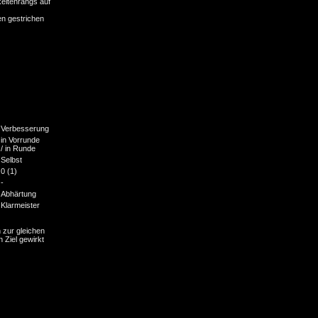
keitenrangs auf
en gestrichen
Verbesserung
in Vorrunde
/ in Runde
Selbst
0 (1)
-
Abhärtung
Klarmeister
 zur gleichen
n Ziel gewirkt