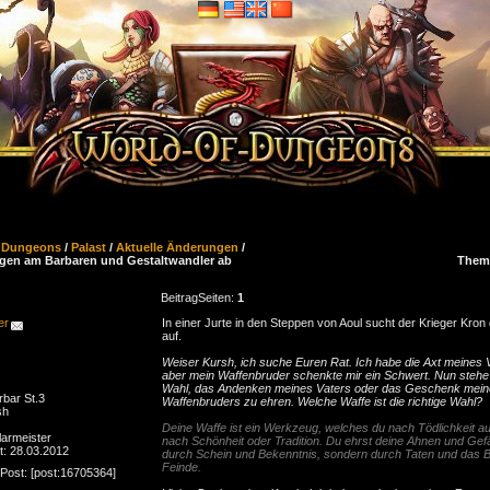
f Dungeons
/
Palast
/
Aktuelle Änderungen
/
gen am Barbaren und Gestaltwandler ab
Them
Beitrag
Seiten:
1
er
In einer Jurte in den Steppen von Aoul sucht der Krieger Kron
auf.
Weiser Kursh, ich suche Euren Rat. Ich habe die Axt meines V
aber mein Waffenbruder schenkte mir ein Schwert. Nun stehe 
Wahl, das Andenken meines Vaters oder das Geschenk mei
bar St.3
Waffenbruders zu ehren. Welche Waffe ist die richtige Wahl?
sh
Deine Waffe ist ein Werkzeug, welches du nach Tödlichkeit au
larmeister
nach Schönheit oder Tradition. Du ehrst deine Ahnen und Gefä
rt: 28.03.2012
durch Schein und Bekenntnis, sondern durch Taten und das Bl
Feinde.
Post: [post:16705364]