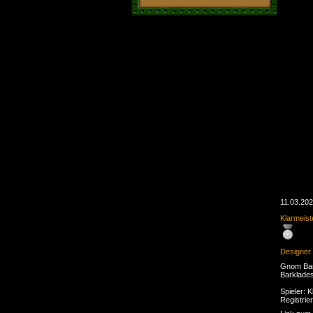
11.03.202
Klarmeist
Designer
Gnom Bar
Barklade
Spieler: K
Registrie