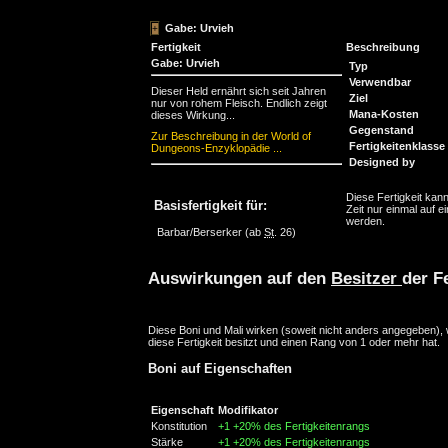
Gabe: Urvieh
Fertigkeit
Beschreibung
Gabe: Urvieh
Typ
Verwendbar
Dieser Held ernährt sich seit Jahren
Ziel
nur von rohem Fleisch. Endlich zeigt
Mana-Kosten
dieses Wirkung...
Gegenstand
Zur Beschreibung in der World of
Fertigkeitenklasse
Dungeons-Enzyklopädie ...
Designed by
Diese Fertigkeit kann
Basisfertigkeit für:
Zeit nur einmal auf ei
werden.
Barbar/Berserker
(ab
St
. 26)
Auswirkungen auf den
Besitzer
der Fe
Diese Boni und Mali wirken (soweit nicht anders angegeben),
diese Fertigkeit besitzt und einen Rang von 1 oder mehr hat.
Boni auf Eigenschaften
Eigenschaft
Modifikator
Konstitution
+1
+20% des Fertigkeitenrangs
Stärke
+1
+20% des Fertigkeitenrangs