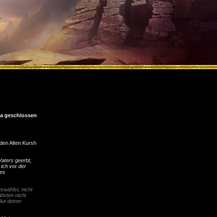
a geschlossen
 den Alten Kursh
aters geerbt,
ich vor der
nes
swählst, nicht
hrten nicht
ut deiner