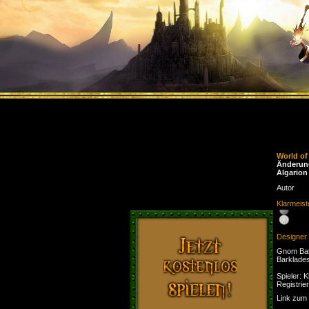
World o
Änderun
Algarion
Autor
Klarmeist
Designer
Gnom Bar
Barklade
Spieler: K
Registrie
Link zum 