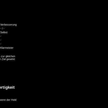
Verbesserung
- / -
Selbst
-
-
-
Klarmeister
 zur gleichen
n Ziel gewirkt
rtigkeit
 wenn der Held