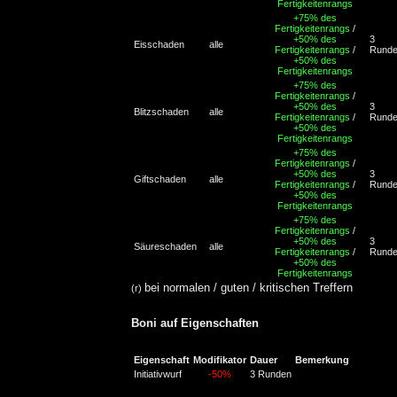
Fertigkeitenrangs
+75% des
Fertigkeitenrangs
/
+50% des
3
Eisschaden
alle
Fertigkeitenrangs
/
Rund
+50% des
Fertigkeitenrangs
+75% des
Fertigkeitenrangs
/
+50% des
3
Blitzschaden
alle
Fertigkeitenrangs
/
Rund
+50% des
Fertigkeitenrangs
+75% des
Fertigkeitenrangs
/
+50% des
3
Giftschaden
alle
Fertigkeitenrangs
/
Rund
+50% des
Fertigkeitenrangs
+75% des
Fertigkeitenrangs
/
+50% des
3
Säureschaden
alle
Fertigkeitenrangs
/
Rund
+50% des
Fertigkeitenrangs
bei normalen / guten / kritischen Treffern
(r)
Boni auf Eigenschaften
Eigenschaft
Modifikator
Dauer
Bemerkung
Initiativwurf
-50%
3 Runden