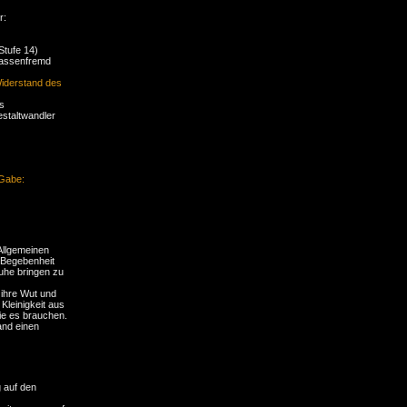
r:
Stufe 14)
lassenfremd
iderstand des
s
estaltwandler
Gabe:
Allgemeinen
 Begebenheit
Ruhe bringen zu
 ihre Wut und
Kleinigkeit aus
ie es brauchen.
and einen
g auf den