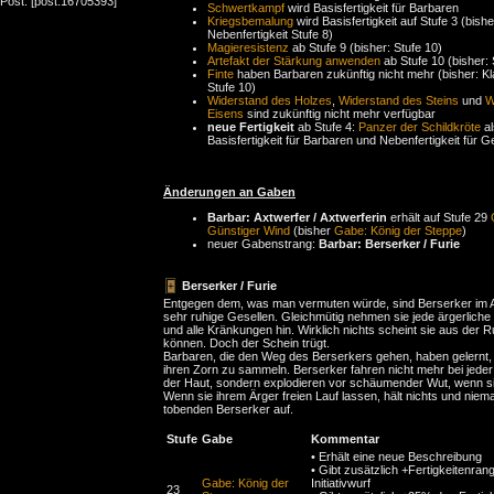
Post: [post:16705393]
Schwertkampf
wird Basisfertigkeit für Barbaren
Kriegsbemalung
wird Basisfertigkeit auf Stufe 3 (bishe
Nebenfertigkeit Stufe 8)
Magieresistenz
ab Stufe 9 (bisher: Stufe 10)
Artefakt der Stärkung anwenden
ab Stufe 10 (bisher: 
Finte
haben Barbaren zukünftig nicht mehr (bisher: K
Stufe 10)
Widerstand des Holzes
,
Widerstand des Steins
und
W
Eisens
sind zukünftig nicht mehr verfügbar
neue Fertigkeit
ab Stufe 4:
Panzer der Schildkröte
al
Basisfertigkeit für Barbaren und Nebenfertigkeit für G
Änderungen an Gaben
Barbar: Axtwerfer / Axtwerferin
erhält auf Stufe 29
Günstiger Wind
(bisher
Gabe: König der Steppe
)
neuer Gabenstrang:
Barbar: Berserker / Furie
Berserker / Furie
Entgegen dem, was man vermuten würde, sind Berserker im 
sehr ruhige Gesellen. Gleichmütig nehmen sie jede ärgerliche
und alle Kränkungen hin. Wirklich nichts scheint sie aus der 
können. Doch der Schein trügt.
Barbaren, die den Weg des Berserkers gehen, haben gelernt,
ihren Zorn zu sammeln. Berserker fahren nicht mehr bei jeder 
der Haut, sondern explodieren vor schäumender Wut, wenn s
Wenn sie ihrem Ärger freien Lauf lassen, hält nichts und niem
tobenden Berserker auf.
Stufe
Gabe
Kommentar
• Erhält eine neue Beschreibung
• Gibt zusätzlich +Fertigkeitenran
Gabe: König der
Initiativwurf
23