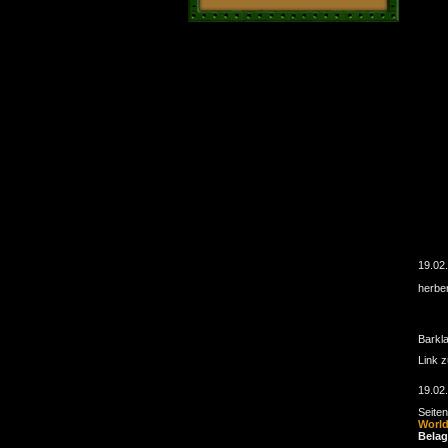
19.02
herbe
Barkl
Link 
19.02
Seite
Worl
Belag