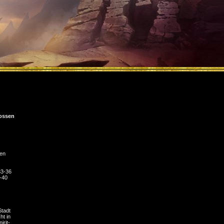
ossen
den
33-36
8-40
Stadt
ht in
irit-