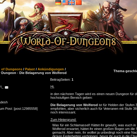
d of Dungeons
/
Palast
/
Ankündigungen
/
Thema geschl
 Dungeon - Die Belagerung von Wolferod
Beitrag
Seiten:
1
rt_
Hi
,
in den nächsten Tagen wird es einen neuen Dungeon für 
hochstufigen Bereich geben:
adesh
Die Belagerung von Wolferod
ist für Helden der Stufen 
zum Post: [post:12985558]
empfohlen, aber sicherlich auch für Veteranen mit Stufe 3
noch interessant.
Zum Hintergrund:
Was für ein Schlamassel! Hättet ihr gewußt, was euch in
Wolferod erwartet, hättet ihr einen großen Bogen um die 
gemacht. Aber nein, ihr wolltet ja unbedingt noch eine Nac
dicken Federbetten verbringen, bevor ihr euch in die Chun