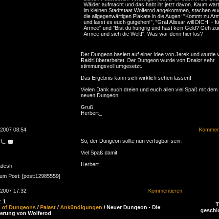
Wälder aufmacht und das habt ihr jetzt davon. Kaum wart
im kleinen Stadtstaat Wolferod angekommen, stachen eu
die allgegenwärtigen Plakate in die Augen: "Kommt zu Ar
und lasst es euch gutgehen!", "Graf Alissar will DICH! - fü
Armee" und "Bist du hungrig und hast kein Geld? Geh zu
Armee und sieh die Welt!". Was war denn hier los?
Der Dungeon basiert auf einer Idee von Jerek und wurde 
Raidri überarbeitet. Der Dungeon wurde von Dnalor sehr
stimmungsvoll umgesetzt.
Das Ergebnis kann sich wirklich sehen lassen!
Vielen Dank euch dreien und euch allen viel Spaß mit dem
neuen Dungeon.
Gruß
Herbert_
.2007 08:54
Komment
rt_
So, der Dungeon sollte nun verfügbar sein.
Viel Spaß damit.
Herbert_
adesh
zum Post: [post:12985559]
.2007 17:32
Kommentieren
n:
1
d of Dungeons
/
Palast
/
Ankündigungen
/ Neuer Dungeon - Die
geschl
erung von Wolferod