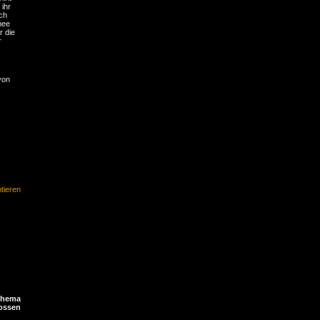
 ihr
ch
mee
r die
r
von
ieren
Thema
ossen