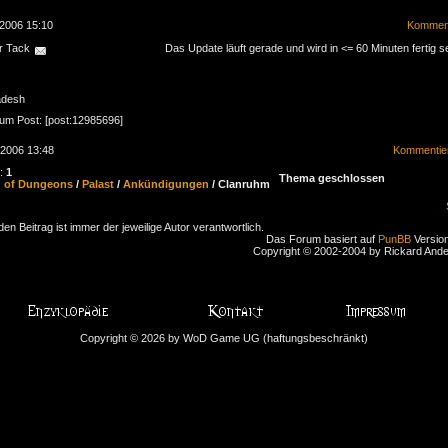
.2006 15:10
Komment
r Tack
Das Update läuft gerade und wird in <= 60 Minuten fertig se
adesh
zum Post: [post:12985696]
.2006 13:48
Kommentie
n:
1
Thema geschlossen
d of Dungeons
/
Palast
/
Ankündigungen
/ Clanruhm
den Beitrag ist immer der jeweilige Autor verantwortlich.
Das Forum basiert auf
PunBB
Version
Copyright © 2002-2004 by Rickard And
Copyright © 2026 by WoD Game UG (haftungsbeschränkt)