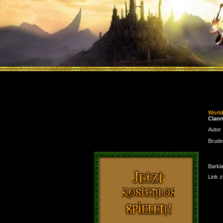
Worl
Clan
Autor
Brude
Barkl
Link 