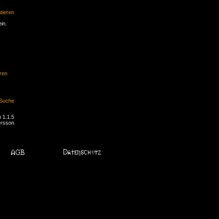
ieren
in.
ren
Suche
 1.1.5
ersson