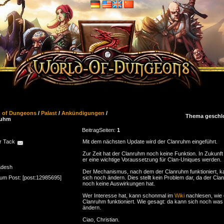
d of Dungeons
/
Palast
/
Ankündigungen
/
Thema geschl
ruhm
Beitrag
Seiten:
1
r Tack
Mit dem nächsten Update wird der Clanruhm eingeführt.
Zur Zeit hat der Clanruhm noch keine Funktion. In Zukunft
er eine wichtige Voraussetzung für Clan-Uniques werden.
adesh
Der Mechanismus, nach dem der Clanruhm funktioniert, k
zum Post: [post:12985695]
sich noch ändern. Dies stellt kein Problem dar, da der Cl
noch keine Auswirkungen hat.
Wer Interesse hat, kann schonmal im
Wiki
nachlesen, wie 
Clanruhm funktioniert. Wie gesagt: da kann sich noch was
ändern.
Ciao, Christian.