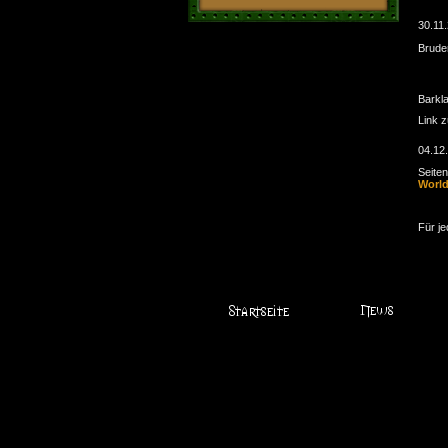
30.11
Brude
Barkl
Link 
04.12
Seite
Worl
Für je