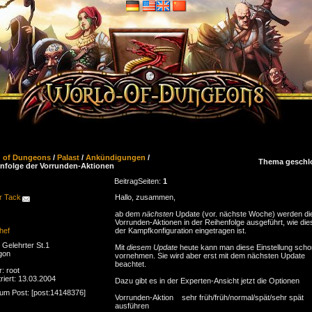
d of Dungeons
/
Palast
/
Ankündigungen
/
Thema geschl
nfolge der Vorrunden-Aktionen
Beitrag
Seiten:
1
r Tack
Hallo, zusammen,
ab dem
nächsten
Update (vor. nächste Woche) werden di
Vorrunden-Aktionen in der Reihenfolge ausgeführt, wie dies
hef
der Kampf­konfiguration eingetragen ist.
Gelehrter St.1
Mit
diesem Update
heute kann man diese Einstellung scho
gon
vornehmen. Sie wird aber erst mit dem nächsten Update
beachtet.
r: root
riert: 13.03.2004
Dazu gibt es in der Experten-Ansicht jetzt die Optionen
zum Post: [post:14148376]
Vorrunden-Aktion sehr früh/früh/normal/spät/sehr spät
ausführen