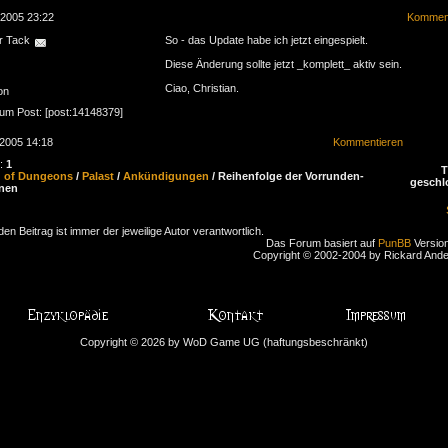
.2005 23:22
Komment
r Tack
So - das Update habe ich jetzt eingespielt.
Diese Änderung sollte jetzt _komplett_ aktiv sein.
Ciao, Christian.
on
zum Post: [post:14148379]
.2005 14:18
Kommentieren
n:
1
d of Dungeons
/
Palast
/
Ankündigungen
/ Reihenfolge der Vorrunden-
geschl
nen
den Beitrag ist immer der jeweilige Autor verantwortlich.
Das Forum basiert auf
PunBB
Version
Copyright © 2002-2004 by Rickard And
Copyright © 2026 by WoD Game UG (haftungsbeschränkt)