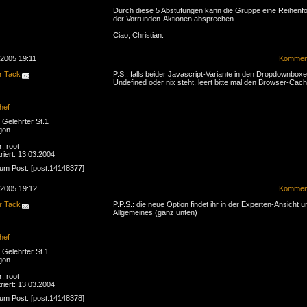
Durch diese 5 Abstufungen kann die Gruppe eine Reihenfo
der Vorrunden-Aktionen absprechen.
Ciao, Christian.
.2005 19:11
Komment
r Tack
P.S.: falls beider Javascript-Variante in den Dropdownbox
Undefined oder nix steht, leert bitte mal den Browser-Cach
hef
Gelehrter St.1
gon
r: root
riert: 13.03.2004
zum Post: [post:14148377]
.2005 19:12
Komment
r Tack
P.P.S.: die neue Option findet ihr in der Experten-Ansicht u
Allgemeines (ganz unten)
hef
Gelehrter St.1
gon
r: root
riert: 13.03.2004
zum Post: [post:14148378]