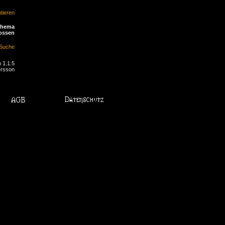
ieren
Thema
ossen
Suche
 1.1.5
ersson