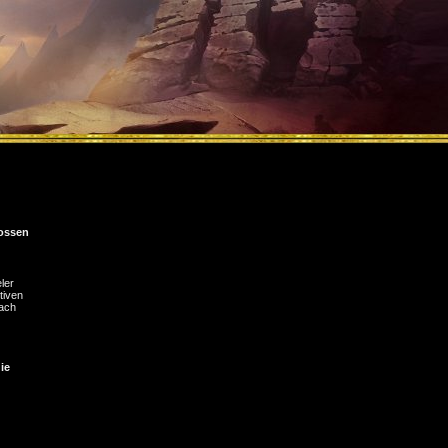
ossen
ler
tiven
nach
ie