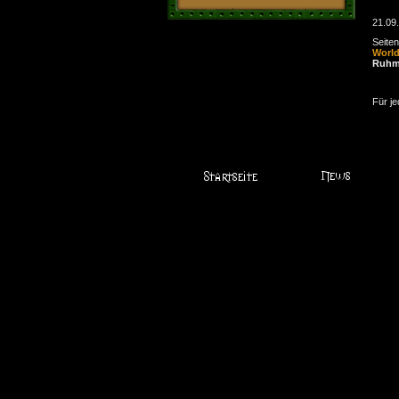
21.09
Seite
Worl
Ruhm
Für je