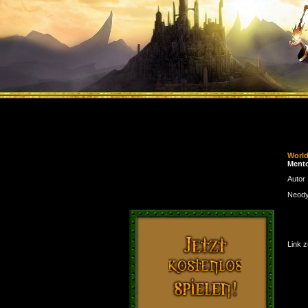
Worl
Ment
Autor
Neod
Link 