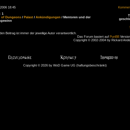
.2006 18:45
Komment
n:
1
d of Dungeons
/
Palast
/
Ankündigungen
/ Mentoren und der
geschl
gewinn
den Beitrag ist immer der jeweilige Autor verantwortlich.
Das Forum basiert auf
PunBB
Version
Copyright © 2002-2004 by Rickard And
Copyright © 2026 by WoD Game UG (haftungsbeschränkt)