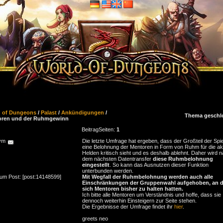
d of Dungeons
/
Palast
/
Ankündigungen
/
Thema geschl
oren und der Ruhmgewinn
Beitrag
Seiten:
1
ym
Die letzte Umfrage hat ergeben, dass der Großteil der Spie
eine Belohnung der Mentoren in Form von Ruhm für die ak
Helden kritisch sieht und es deshalb ablehnt. Daher wird 
dem nächsten Datentransfer
diese Ruhmbelohnung
eingestellt
. So kann das Ausnutzen dieser Funktion
unterbunden werden.
zum Post: [post:14148599]
Mit Wegfall der Ruhmbelohnung werden auch alle
Einschränkungen der Gruppenwahl aufgehoben, an d
sich Mentoren bisher zu halten hatten.
Ich bitte alle Mentoren um Verständnis und hoffe, dass sie
dennoch weiterhin Einsteigern zur Seite stehen.
Die Ergebnisse der Umfrage findet ihr
hier
.
greets neo