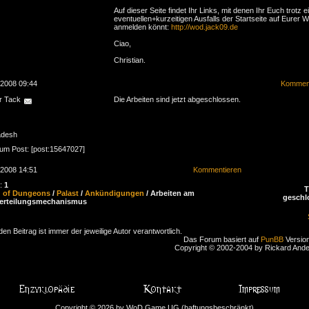
Auf dieser Seite findet Ihr Links, mit denen Ihr Euch trotz e
eventuellen+kurzeitigen Ausfalls der Startseite auf Eurer W
anmelden könnt:
http://wod.jack09.de
Ciao,
Christian.
.2008 09:44
Komment
r Tack
Die Arbeiten sind jetzt abgeschlossen.
adesh
zum Post: [post:15647027]
.2008 14:51
Kommentieren
n:
1
d of Dungeons
/
Palast
/
Ankündigungen
/ Arbeiten am
geschl
erteilungsmechanismus
den Beitrag ist immer der jeweilige Autor verantwortlich.
Das Forum basiert auf
PunBB
Version
Copyright © 2002-2004 by Rickard And
Copyright © 2026 by WoD Game UG (haftungsbeschränkt)