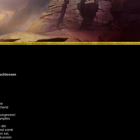
schlossen
ne
ichend
ausgesetzt
Kampfes
 der
und somit
n sei,
kussion