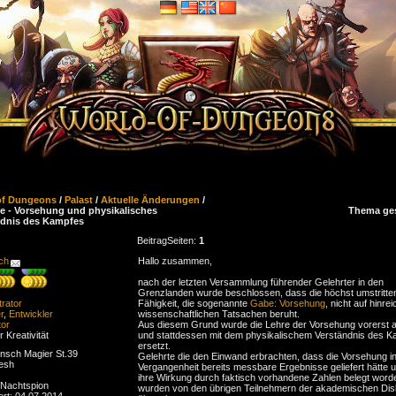
of Dungeons
/
Palast
/
Aktuelle Änderungen
/
e - Vorsehung und physikalisches
Thema ge
ndnis des Kampfes
Beitrag
Seiten:
1
ch
Hallo zusammen,
nach der letzten Versammlung führender Gelehrter in den
Grenzlanden wurde beschlossen, dass die höchst umstritte
trator
Fähigkeit, die sogenannte
Gabe: Vorsehung
, nicht auf hinre
r
,
Entwickler
wissenschaftlichen Tatsachen beruht.
or
Aus diesem Grund wurde die Lehre der Vorsehung vorerst 
r Kreativität
und stattdessen mit dem physikalischem Verständnis des 
ersetzt.
sch Magier St.39
Gelehrte die den Einwand erbrachten, dass die Vorsehung in
esh
Vergangenheit bereits messbare Ergebnisse geliefert hätte 
ihre Wirkung durch faktisch vorhandene Zahlen belegt worde
: Nachtspion
wurden von den übrigen Teilnehmern der akademischen Dis
ert: 04.07.2014