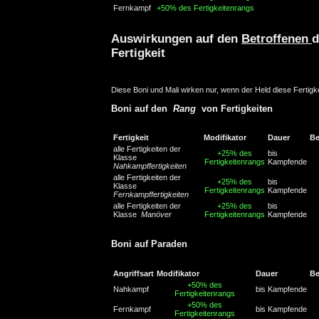
Fernkampf
+50% des Fertigkeitenrangs
Auswirkungen auf den
Betroffenen
d
Fertigkeit
Diese Boni und Mali wirken nur, wenn der Held diese Fertigke
Boni auf den
Rang
von Fertigkeiten
Fertigkeit
Modifikator
Dauer
B
alle Fertigkeiten der
+25% des
bis
Klasse
Fertigkeitenrangs
Kampfende
Nahkampffertigkeiten
alle Fertigkeiten der
+25% des
bis
Klasse
Fertigkeitenrangs
Kampfende
Fernkampffertigkeiten
alle Fertigkeiten der
+25% des
bis
Klasse
Manöver
Fertigkeitenrangs
Kampfende
Boni auf Paraden
Angriffsart
Modifikator
Dauer
B
+50% des
Nahkampf
bis Kampfende
Fertigkeitenrangs
+50% des
Fernkampf
bis Kampfende
Fertigkeitenrangs