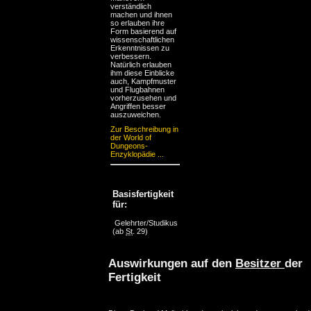
verständlich
machen und ihnen
so erlauben ihre
Form basierend auf
wissenschaftlichen
Erkenntnissen zu
verbessern.
Natürlich erlauben
ihm diese Einblicke
auch, Kampfmuster
und Flugbahnen
vorherzusehen und
Angriffen besser
auszuweichen.
Zur Beschreibung in
der World of
Dungeons-
Enzyklopädie ...
Basisfertigkeit
für:
Gelehrter/Studikus
(ab
St
. 29)
Auswirkungen auf den
Besitzer
der
Fertigkeit