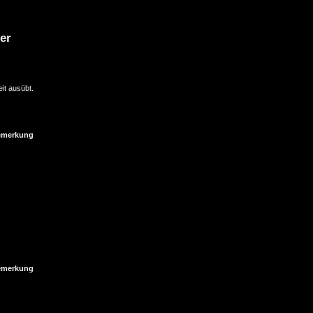
er
it ausübt.
emerkung
emerkung