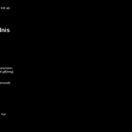
tritt ab
dnis
kins/skin-
.gif[/img]
enstufe
t nur