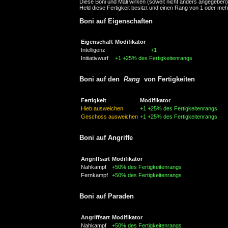
Diese Boni und Mali wirken (soweit nicht anders angegeben
Held diese Fertigkeit besitzt und einen Rang von 1 oder meh
Boni auf Eigenschaften
Eigenschaft
Modifikator
Intelligenz
+1
Initiativwurf
+1
+25% des Fertigkeitenrangs
Boni auf den
Rang
von Fertigkeiten
Fertigkeit
Modifikator
Hieb ausweichen
+1
+25% des Fertigkeitenrangs
Geschoss ausweichen
+1
+25% des Fertigkeitenrangs
Boni auf Angriffe
Angriffsart
Modifikator
Nahkampf
+50% des Fertigkeitenrangs
Fernkampf
+50% des Fertigkeitenrangs
Boni auf Paraden
Angriffsart
Modifikator
Nahkampf
+50% des Fertigkeitenrangs