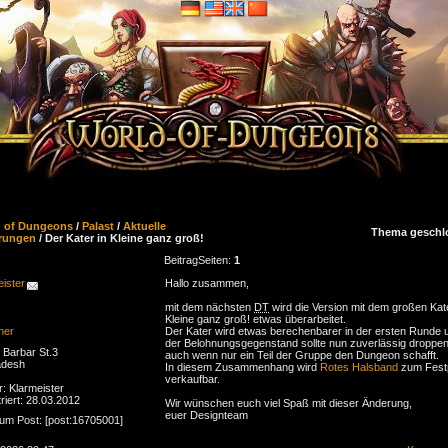
d of Dungeons
/
Palast
/
Aktuelle
Thema geschl
rungen
/ Der Kater in Kleine ganz groß!
Beitrag
Seiten:
1
ister
Hallo zusammen,
mit dem nächsten
DT
wird die Version mit dem großen Kate
Kleine ganz groß! etwas überarbeitet.
ner
Der Kater wird etwas berechenbarer in der ersten Runde 
der Belohnungsgegenstand sollte nun zuverlässig droppen
Barbar St.3
auch wenn nur ein Teil der Gruppe den Dungeon schafft.
adesh
In diesem Zusammenhang wird
Rotes Halsband
zum Fest
verkaufbar.
r: Klarmeister
riert: 28.03.2012
Wir wünschen euch viel Spaß mit dieser Änderung,
euer Designteam
zum Post: [post:16705001]