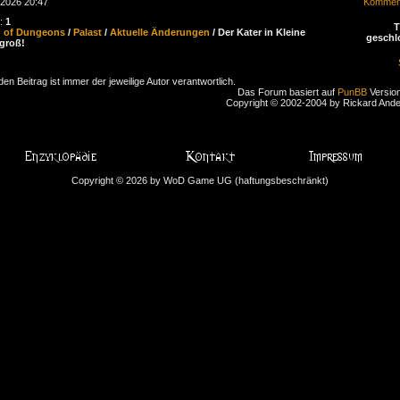
.2026 20:47
Komment
n:
1
d of Dungeons
/
Palast
/
Aktuelle Änderungen
/ Der Kater in Kleine
geschl
groß!
den Beitrag ist immer der jeweilige Autor verantwortlich.
Das Forum basiert auf
PunBB
Version
Copyright © 2002-2004 by Rickard And
Copyright © 2026 by WoD Game UG (haftungsbeschränkt)