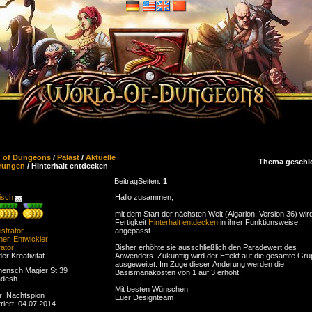
d of Dungeons
/
Palast
/
Aktuelle
Thema geschl
rungen
/ Hinterhalt entdecken
Beitrag
Seiten:
1
isch
Hallo zusammen,
mit dem Start der nächsten Welt (Algarion, Version 36) wird
Fertigkeit
Hinterhalt entdecken
in ihrer Funktionsweise
strator
angepasst.
ner
,
Entwickler
ator
Bisher erhöhte sie ausschließlich den Paradewert des
der Kreativität
Anwenders. Zukünftig wird der Effekt auf die gesamte Gr
ausgeweitet. Im Zuge dieser Änderung werden die
ensch Magier St.39
Basismanakosten von 1 auf 3 erhöht.
adesh
Mit besten Wünschen
r: Nachtspion
Euer Designteam
riert: 04.07.2014