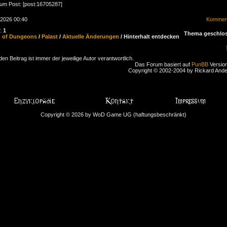
zum Post: [post:16705287]
.2026 00:40
Komment
n:
1
Thema geschlo
d of Dungeons
/
Palast
/
Aktuelle Änderungen
/ Hinterhalt entdecken
den Beitrag ist immer der jeweilige Autor verantwortlich.
Das Forum basiert auf
PunBB
Version
Copyright © 2002-2004 by Rickard And
Copyright © 2026 by WoD Game UG (haftungsbeschränkt)