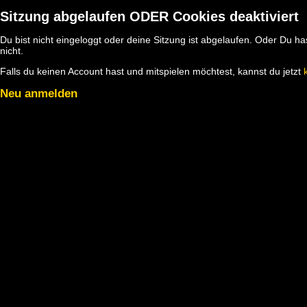
Sitzung abgelaufen ODER Cookies deaktiviert
Du bist nicht eingeloggt oder deine Sitzung ist abgelaufen. Oder Du 
nicht.
Falls du keinen Account hast und mitspielen möchtest, kannst du jetzt
Neu anmelden