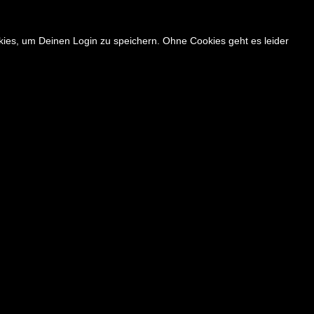
okies, um Deinen Login zu speichern. Ohne Cookies geht es leider