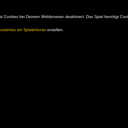
hast Cookies bei Deinem Webbrowser deaktiviert. Das Spiel benötigt Co
kostenlos ein Spielerkonto
erstellen.