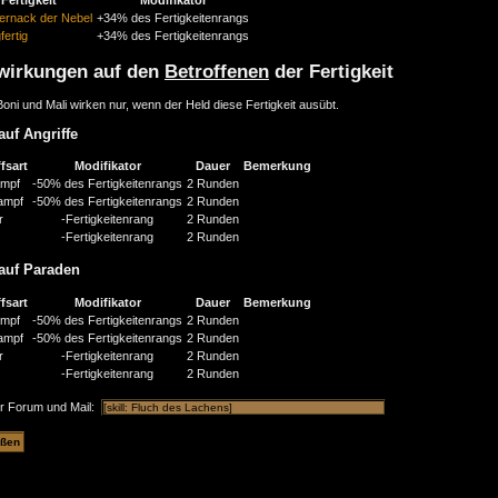
Fertigkeit
Modifikator
ernack der Nebel
+34% des Fertigkeitenrangs
fertig
+34% des Fertigkeitenrangs
wirkungen auf den
Betroffenen
der Fertigkeit
oni und Mali wirken nur, wenn der Held diese Fertigkeit ausübt.
auf Angriffe
fsart
Modifikator
Dauer
Bemerkung
mpf
-50% des Fertigkeitenrangs
2 Runden
ampf
-50% des Fertigkeitenrangs
2 Runden
r
-Fertigkeitenrang
2 Runden
-Fertigkeitenrang
2 Runden
auf Paraden
fsart
Modifikator
Dauer
Bemerkung
mpf
-50% des Fertigkeitenrangs
2 Runden
ampf
-50% des Fertigkeitenrangs
2 Runden
r
-Fertigkeitenrang
2 Runden
-Fertigkeitenrang
2 Runden
ür Forum und Mail: