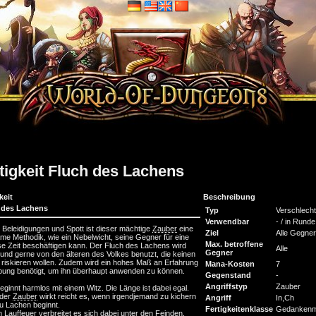
tigkeit Fluch des Lachens
keit
Beschreibung
 des Lachens
Typ
Verschlech
Verwendbar
- / in Runde
Beleidigungen und Spott ist dieser mächtige
Zauber
eine
Ziel
Alle Gegner
me Methodik, wie ein Nebelwicht, seine Gegner für eine
Max. betroffene
e Zeit beschäftigen kann. Der Fluch des Lachens wird
Alle
Gegner
 und gerne von den älteren des Volkes benutzt, die keinen
riskieren wollen. Zudem wird ein hohes Maß an Erfahrung
Mana-Kosten
7
ung benötigt, um ihn überhaupt anwenden zu können.
Gegenstand
-
Angriffstyp
Zauber
beginnt harmlos mit einem Witz. Die Länge ist dabei egal.
 der
Zauber
wirkt reicht es, wenn irgendjemand zu kichern
Angriff
In,Ch
u Lachen beginnt.
Fertigkeitenklasse
Gedankenm
n Lauffeuer verbreitet es sich dabei unter den Feinden.