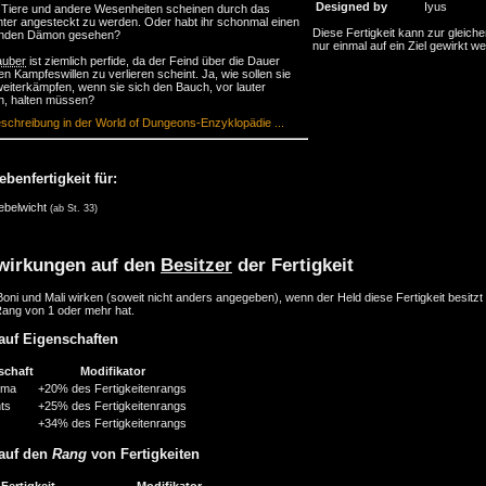
Designed by
Iyus
 Tiere und andere Wesenheiten scheinen durch das
ter angesteckt zu werden. Oder habt ihr schonmal einen
Diese Fertigkeit kann zur gleiche
enden Dämon gesehen?
nur einmal auf ein Ziel gewirkt w
auber
ist ziemlich perfide, da der Feind über die Dauer
hen Kampfeswillen zu verlieren scheint. Ja, wie sollen sie
eiterkämpfen, wenn sie sich den Bauch, vor lauter
n, halten müssen?
schreibung in der World of Dungeons-Enzyklopädie ...
ebenfertigkeit für:
ebelwicht
(ab St. 33)
wirkungen auf den
Besitzer
der Fertigkeit
oni und Mali wirken (soweit nicht anders angegeben), wenn der Held diese Fertigkeit besitzt
Rang von 1 oder mehr hat.
auf Eigenschaften
schaft
Modifikator
sma
+20% des Fertigkeitenrangs
nts
+25% des Fertigkeitenrangs
+34% des Fertigkeitenrangs
auf den
Rang
von Fertigkeiten