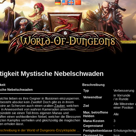
tigkeit Mystische Nebelschwaden
keit
Beschreibung
sche Nebelschwaden
Typ
Verbesserung
in Vorrunde
Verwendbar
ichte lieben es ihre Gegner in Illusionen einzusperren.
/ in Runde
besteht absolut kein Zweifel! Doch gibt es in ihrem
Alle Mitstreiter 
oire an Scherzen auch einen uralten
Zauber
, welchen
Ziel
einer Position
ur in Anwesenheit von wahren Kameraden anwenden.
Max. betroffene
bündeln sie einen Teil ihres eigenen Manas und
Alle
Helden
ffen einen wohlwollenden Nebel, welcher die Blessuren
tzten Kampfes verheilen und gleichzeitig die magischen
Mana-Kosten
3
en erholen lässt.
Gegenstand
-
schreibung in der World of Dungeons-Enzyklopädie ...
Fertigkeitenklasse
Erholungsfertig
Designed by
Iyus