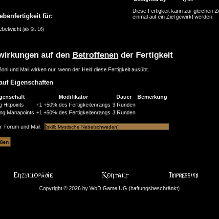
Diese Fertigkeit kann zur gleichen Ze
ebenfertigkeit für:
einmal auf ein Ziel gewirkt werden.
ebelwicht
(ab St. 16)
wirkungen auf den
Betroffenen
der Fertigkeit
oni und Mali wirken nur, wenn der Held diese Fertigkeit ausübt.
auf Eigenschaften
genschaft
Modifikator
Dauer
Bemerkung
g Hitpoints
+1
+50% des Fertigkeitenrangs
3 Runden
ung Manapoints
+1
+50% des Fertigkeitenrangs
3 Runden
ür Forum und Mail:
Copyright © 2026 by WoD Game UG (haftungsbeschränkt)