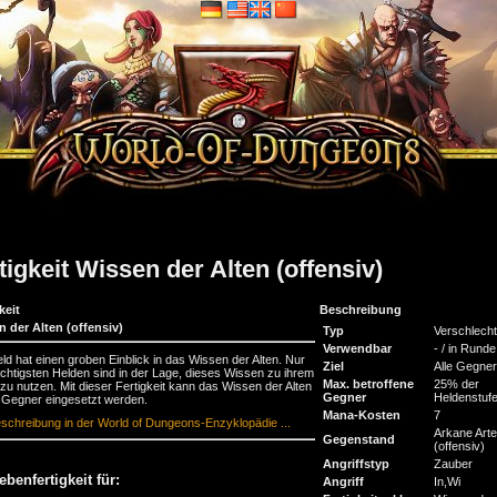
tigkeit Wissen der Alten (offensiv)
keit
Beschreibung
 der Alten (offensiv)
Typ
Verschlech
Verwendbar
- / in Runde
ld hat einen groben Einblick in das Wissen der Alten. Nur
Ziel
Alle Gegner
chtigsten Helden sind in der Lage, dieses Wissen zu ihrem
Max. betroffene
25% der
l zu nutzen. Mit dieser Fertigkeit kann das Wissen der Alten
Gegner
Heldenstuf
Gegner eingesetzt werden.
Mana-Kosten
7
schreibung in der World of Dungeons-Enzyklopädie ...
Arkane Arte
Gegenstand
(offensiv)
Angriffstyp
Zauber
ebenfertigkeit für:
Angriff
In,Wi