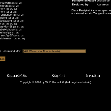
Fertigkeitenklasse
Wissen der 
ergzwerg
(ab St. 28)
Designed by
Ascyreon
inturan
(ab St. 28)
nerk
(ab St. 28)
Diese Fertigkeit kann zur gleiche
nom
(ab St. 28)
nur einmal auf ein Ziel gewirkt w
renzländer
(ab St. 28)
albling
(ab St. 28)
ügelzwerg
(ab St. 28)
erasi
(ab St. 28)
ag-Mor-Elf
(ab St. 28)
ebelwicht
(ab St. 28)
ashani
(ab St. 28)
irem-Ag-Elf
(ab St. 28)
aldmensch
(ab St. 28)
ür Forum und Mail:
Copyright © 2026 by WoD Game UG (haftungsbeschränkt)