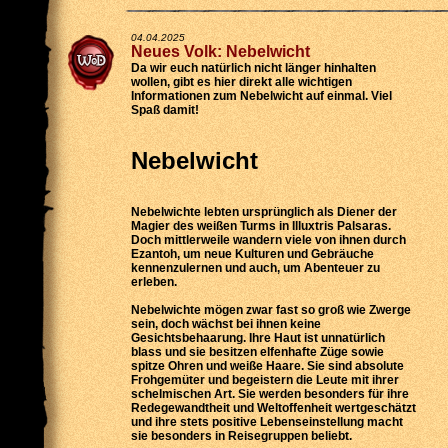
04.04.2025
Neues Volk: Nebelwicht
Da wir euch natürlich nicht länger hinhalten
wollen, gibt es hier direkt alle wichtigen
Informationen zum Nebelwicht auf einmal. Viel
Spaß damit!
Nebelwicht
Nebelwichte lebten ursprünglich als Diener der
Magier des weißen Turms in Illuxtris Palsaras.
Doch mittlerweile wandern viele von ihnen durch
Ezantoh, um neue Kulturen und Gebräuche
kennenzulernen und auch, um Abenteuer zu
erleben.
Nebelwichte mögen zwar fast so groß wie Zwerge
sein, doch wächst bei ihnen keine
Gesichtsbehaarung. Ihre Haut ist unnatürlich
blass und sie besitzen elfenhafte Züge sowie
spitze Ohren und weiße Haare. Sie sind absolute
Frohgemüter und begeistern die Leute mit ihrer
schelmischen Art. Sie werden besonders für ihre
Redegewandtheit und Weltoffenheit wertgeschätzt
und ihre stets positive Lebenseinstellung macht
sie besonders in Reisegruppen beliebt.