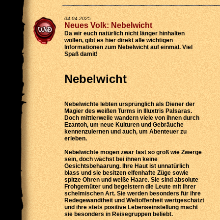
04.04.2025
Neues Volk: Nebelwicht
Da wir euch natürlich nicht länger hinhalten
wollen, gibt es hier direkt alle wichtigen
Informationen zum Nebelwicht auf einmal. Viel
Spaß damit!
Nebelwicht
Nebelwichte lebten ursprünglich als Diener der
Magier des weißen Turms in Illuxtris Palsaras.
Doch mittlerweile wandern viele von ihnen durch
Ezantoh, um neue Kulturen und Gebräuche
kennenzulernen und auch, um Abenteuer zu
erleben.
Nebelwichte mögen zwar fast so groß wie Zwerge
sein, doch wächst bei ihnen keine
Gesichtsbehaarung. Ihre Haut ist unnatürlich
blass und sie besitzen elfenhafte Züge sowie
spitze Ohren und weiße Haare. Sie sind absolute
Frohgemüter und begeistern die Leute mit ihrer
schelmischen Art. Sie werden besonders für ihre
Redegewandtheit und Weltoffenheit wertgeschätzt
und ihre stets positive Lebenseinstellung macht
sie besonders in Reisegruppen beliebt.