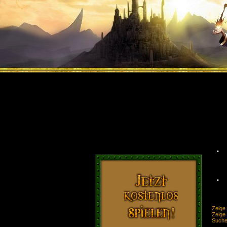
•
•
Zeige 
Zeige
Such