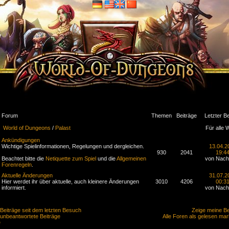
Forum
Themen
Beiträge
Letzter Be
World of Dungeons
/
Palast
Für alle 
Ankündigungen
Wichtige Spielinformationen, Regelungen und dergleichen.
13.04.2
930
2041
19:4
Beachtet bitte die
Netiquette zum Spiel
und die
Allgemeinen
von Nach
Forenregeln
.
Aktuelle Änderungen
31.07.2
Hier werdet ihr über aktuelle, auch kleinere Änderungen
3010
4206
00:3
informiert.
von Nach
Beiträge seit dem letzten Besuch
Zeige meine Be
 unbeantwortete Beiträge
Alle Foren als gelesen mar
e