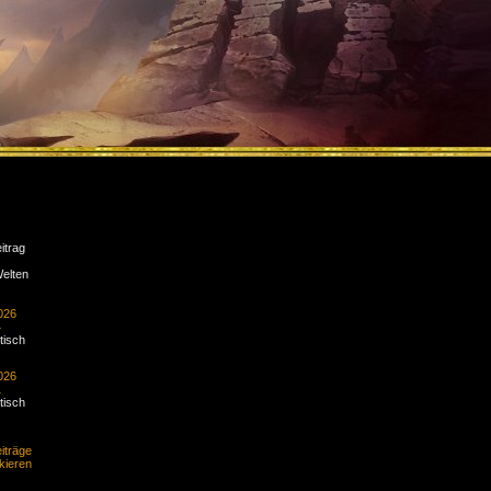
itrag
Welten
026
4
tisch
026
1
tisch
iträge
kieren