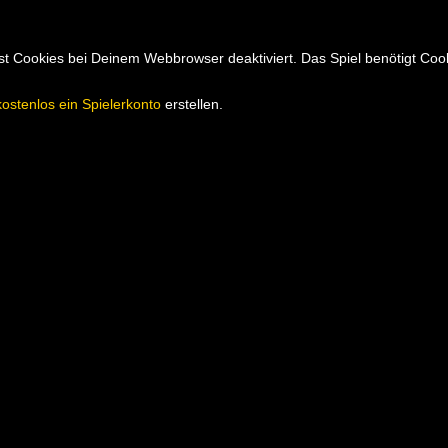
hast Cookies bei Deinem Webbrowser deaktiviert. Das Spiel benötigt Co
kostenlos ein Spielerkonto
erstellen.