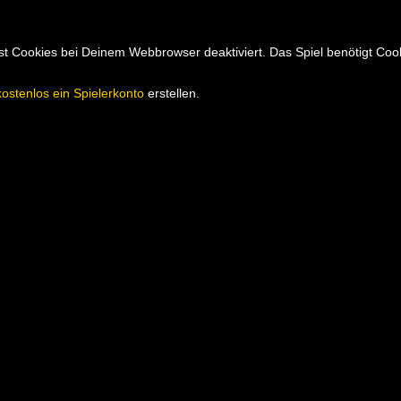
hast Cookies bei Deinem Webbrowser deaktiviert. Das Spiel benötigt Co
kostenlos ein Spielerkonto
erstellen.