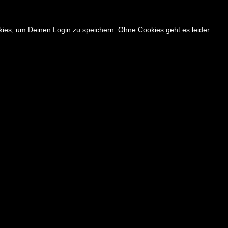
okies, um Deinen Login zu speichern. Ohne Cookies geht es leider