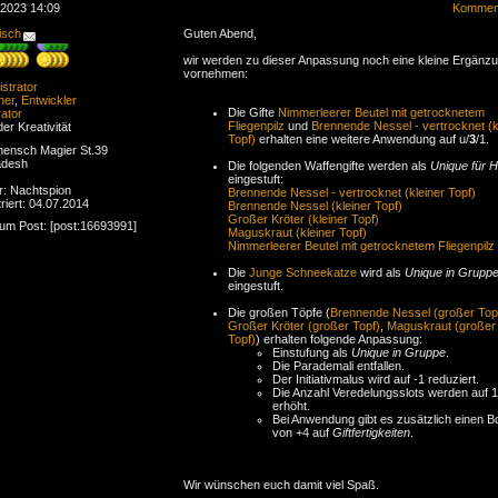
.2023 14:09
Komment
isch
Guten Abend,
wir werden zu dieser Anpassung noch eine kleine Ergänz
vornehmen:
strator
ner
,
Entwickler
Die Gifte
Nimmerleerer Beutel mit getrocknetem
ator
Fliegenpilz
und
Brennende Nessel - vertrocknet (k
der Kreativität
Topf)
erhalten eine weitere Anwendung auf u/
3
/1.
ensch Magier St.39
adesh
Die folgenden Waffengifte werden als
Unique für H
eingestuft:
r: Nachtspion
Brennende Nessel - vertrocknet (kleiner Topf)
riert: 04.07.2014
Brennende Nessel (kleiner Topf)
Großer Kröter (kleiner Topf)
zum Post: [post:16693991]
Maguskraut (kleiner Topf)
Nimmerleerer Beutel mit getrocknetem Fliegenpilz
Die
Junge Schneekatze
wird als
Unique in Grupp
eingestuft.
Die großen Töpfe (
Brennende Nessel (großer Top
Großer Kröter (großer Topf)
,
Maguskraut (großer
Topf)
) erhalten folgende Anpassung:
Einstufung als
Unique in Gruppe
.
Die Parademali entfallen.
Der Initiativmalus wird auf -1 reduziert.
Die Anzahl Veredelungsslots werden auf 1
erhöht.
Bei Anwendung gibt es zusätzlich einen 
von +4 auf
Giftfertigkeiten
.
Wir wünschen euch damit viel Spaß.