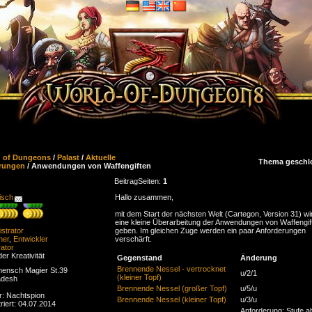
d of Dungeons
/
Palast
/
Aktuelle
Thema geschl
rungen
/ Anwendungen von Waffengiften
Beitrag
Seiten:
1
isch
Hallo zusammen,
mit dem Start der nächsten Welt (Cartegon, Version 31) wi
eine kleine Überarbeitung der Anwendungen von Waffengif
strator
geben. Im gleichen Zuge werden ein paar Anforderungen
ner
,
Entwickler
verschärft.
ator
der Kreativität
Gegenstand
Änderung
Brennende Nessel - vertrocknet
ensch Magier St.39
u/2/1
(kleiner Topf)
adesh
Brennende Nessel (großer Topf)
u/5/u
r: Nachtspion
Brennende Nessel (kleiner Topf)
u/3/u
riert: 04.07.2014
Anforderung: Stufe a