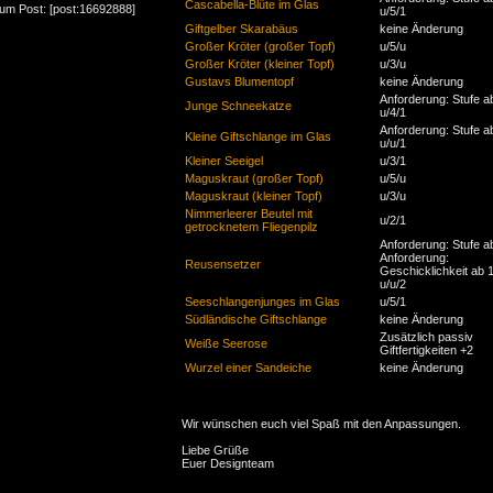
Cascabella-Blüte im Glas
zum Post: [post:16692888]
u/5/1
Giftgelber Skarabäus
keine Änderung
Großer Kröter (großer Topf)
u/5/u
Großer Kröter (kleiner Topf)
u/3/u
Gustavs Blumentopf
keine Änderung
Anforderung: Stufe a
Junge Schneekatze
u/4/1
Anforderung: Stufe a
Kleine Giftschlange im Glas
u/u/1
Kleiner Seeigel
u/3/1
Maguskraut (großer Topf)
u/5/u
Maguskraut (kleiner Topf)
u/3/u
Nimmerleerer Beutel mit
u/2/1
getrocknetem Fliegenpilz
Anforderung: Stufe a
Anforderung:
Reusensetzer
Geschicklichkeit ab 
u/u/2
Seeschlangenjunges im Glas
u/5/1
Südländische Giftschlange
keine Änderung
Zusätzlich passiv
Weiße Seerose
Giftfertigkeiten +2
Wurzel einer Sandeiche
keine Änderung
Wir wünschen euch viel Spaß mit den Anpassungen.
Liebe Grüße
Euer Designteam