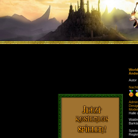
Worl
Ände
Autor
Nacht
Admini
Desig
Moder
Halle 
Waldm
Barkl
Spiele
Regist