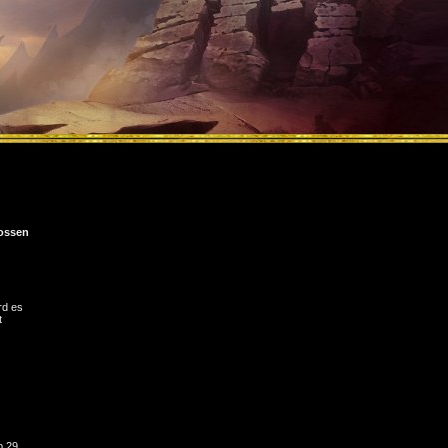
ossen
rd es
t
b 29