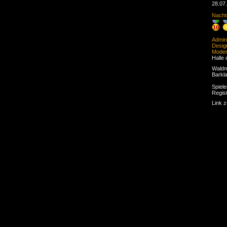
28.07
Nacht
Admini
Desig
Moder
Halle 
Waldm
Barkl
Spiele
Regist
Link 