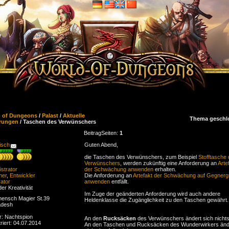
d of Dungeons
/
Palast
/
Aktuelle
Thema geschl
rungen
/ Taschen des Verwünschers
Beitrag
Seiten:
1
isch
Guten Abend,
die Taschen des Verwünschers, zum Beispiel
Stofftasche
Verwünschers
, werden zukünftig eine Anforderung an
Arte
strator
der Schwächung anwenden
erhalten.
ner
,
Entwickler
Die Anforderung an
Artefakt der Schwächung auf Gegner
ator
anwenden
entfällt.
der Kreativität
Im Zuge der geänderten Anforderung wird auch andere
ensch Magier St.39
Heldenklasse die Zugänglichkeit zu den Taschen gewährt.
adesh
r: Nachtspion
An den
Rucksäcken
des Verwünschers ändert sich nichts
riert: 04.07.2014
An den Taschen und Rucksäcken des Wunderwirkers änd