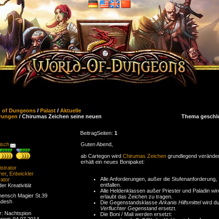
d of Dungeons
/
Palast
/
Aktuelle
rungen
/ Chirumas Zeichen seine neuen
Thema geschl
Beitrag
Seiten:
1
isch
Guten Abend,
ab Cartegon wird
Chirumas Zeichen
grundlegend veränder
erhält ein neues Bonipaket:
strator
ner
,
Entwickler
Alle Anforderungen, außer die Stufenanforderung,
ator
entfallen.
der Kreativität
Alle Heldenklassen außer Priester und Paladin wir
ensch Magier St.39
erlaubt das Zeichen zu tragen.
adesh
Die Gegenstandsklasse
Arkanis Hilfsmittel
wird d
Verfluchter Gegenstand
ersetzt.
r: Nachtspion
Die Boni / Mali werden ersetzt:
riert: 04.07.2014