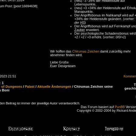
(neu) -3 -34% der Heldenstufe auf
Lebenspunkte.
zum Post: [post:16694638]
(neu) +3 +34% der Heldenstufe auf Erhol
Manapunkte.
Der Angriffsbonus im Nahkampf wird auf 
+34% der Heldenstufe geändert. (
vorher:
der
HS
)
Der Angriffsbonus wird auf Fernkampf un
Zauber
erweitert.
Der psychologische Schadensbonus wird
+2 / +2 / +3 erhöht. (
vorher: 0/0/+1
)
Wir hoffen das
Chirumas Zeichen
damit zukünftig mehr
abnehmer finden wird.
Liebe Grüße
Euer Designteam
.2023 21:51
Komment
n:
1
d of Dungeons
/
Palast
/
Aktuelle Änderungen
/ Chirumas Zeichen seine
geschl
n Boni
den Beitrag ist immer der jeweilige Autor verantwortlich.
Das Forum basiert auf
PunBB
Version
Copyright © 2002-2004 by Rickard And