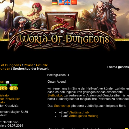
d of Dungeons
/
Palast
/
Aktuelle
Thema geschl
rungen
/ Stethoskop der Neuzeit
Beitrag
Seiten:
1
isch
Guten Abend,
wir freuen uns im Sinne der Heilkunft verkünden zu könne
dass es den Ingenieuren gelungen ist das altbekannte
strator
Stethoskop
zu verbessern. Ärzten und Quacksalbern ist 
ner
,
Entwickler
somit zukünftig besser möglich ihre Patienten zu behandel
ator
der Kreativität
Das
Stethoskop
gibt somit zukünftig auch folgende Boni:
ensch Magier St.39
+2 auf
Vitalitätsschub
adesh
+1 auf
Vorbeugende Heilung
r: Nachtspion
riert: 04.07.2014