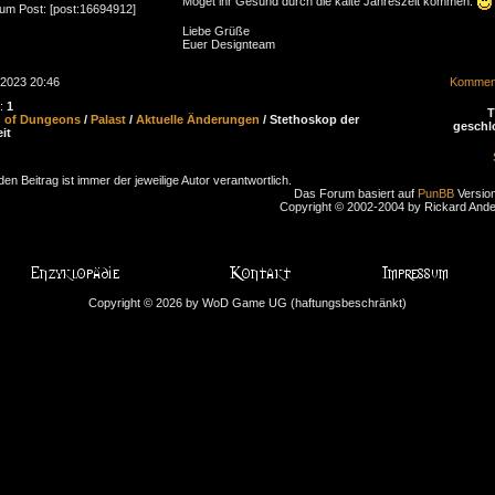
Möget ihr Gesund durch die kalte Jahreszeit kommen.
zum Post: [post:16694912]
Liebe Grüße
Euer Designteam
.2023 20:46
Komment
n:
1
d of Dungeons
/
Palast
/
Aktuelle Änderungen
/ Stethoskop der
geschl
it
den Beitrag ist immer der jeweilige Autor verantwortlich.
Das Forum basiert auf
PunBB
Version
Copyright © 2002-2004 by Rickard And
Copyright © 2026 by WoD Game UG (haftungsbeschränkt)