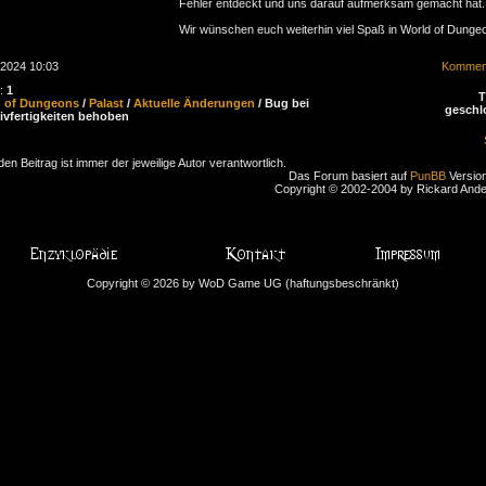
Fehler entdeckt und uns darauf aufmerksam gemacht hat.
Wir wünschen euch weiterhin viel Spaß in World of Dunge
.2024 10:03
Komment
n:
1
d of Dungeons
/
Palast
/
Aktuelle Änderungen
/ Bug bei
geschl
ativfertigkeiten behoben
den Beitrag ist immer der jeweilige Autor verantwortlich.
Das Forum basiert auf
PunBB
Version
Copyright © 2002-2004 by Rickard And
Copyright © 2026 by WoD Game UG (haftungsbeschränkt)