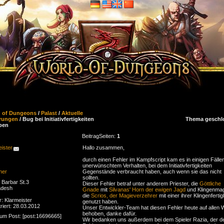
d of Dungeons
/
Palast
/
Aktuelle
rungen
/ Bug bei Initiativfertigkeiten
Thema geschl
ben
Beitrag
Seiten:
1
ister
Hallo zusammen,
durch einen Fehler im Kampfscript kam es in einigen Fälle
unerwünschtem Verhalten, bei dem Initiativfertigkeiten
ner
Gegenstände verbraucht haben, auch wenn sie das nicht
sollten.
Barbar St.3
Dieser Fehler betraf unter anderem Priester, die
Göttliche
adesh
Gnade
mit
Silvanas' Horn der ewigen Jagd
und Klingenmag
die
Scrios, der Magieverzehrer
mit einer ihrer Klingenfertig
r: Klarmeister
genutzt haben.
riert: 28.03.2012
Unser Entwickler-Team hat diesen Fehler heute auf allen 
behoben, danke dafür.
zum Post: [post:16696665]
Wir bedanken uns außerdem bei dem Spieler Razia, der d