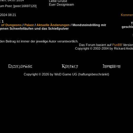
Liebe Grüße
Euer Designteam
zum Post: [post:16697120]
.2024 08:21
Komment
n:
1
d of Dungeons
/
Palast
/
Aktuelle Änderungen
/ Mondsteindrilling mit
geschl
enen Schwefelläufen und das Schießpulver
den Beitrag ist immer der jeweilige Autor verantwortlich.
Das Forum basiert auf
PunBB
Version
Copyright © 2002-2004 by Rickard And
Copyright © 2026 by WoD Game UG (haftungsbeschränkt)