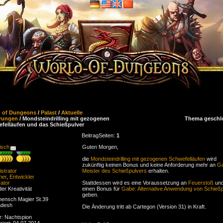
d of Dungeons
/
Palast
/
Aktuelle
rungen
/ Mondsteindrilling mit gezogenen
Thema geschl
felläufen und das Schießpulver
Beitrag
Seiten:
1
isch
Guten Morgen,
die
Mondsteindrilling mit gezogenen Schwefelläufen
wird
zukünftig keinen Bonus und keine Anforderung mehr an
Ga
strator
Meister des Schießpulvers
erhalten.
ner
,
Entwickler
ator
Stattdessen wird es eine Voraussetzung an
Feuerstoß
un
der Kreativität
einen Bonus für
Gabe: Alternative Anwendung von Schießp
geben.
ensch Magier St.39
adesh
Die Änderung tritt ab Cartegon (Version 31) in Kraft.
r: Nachtspion
riert: 04.07.2014